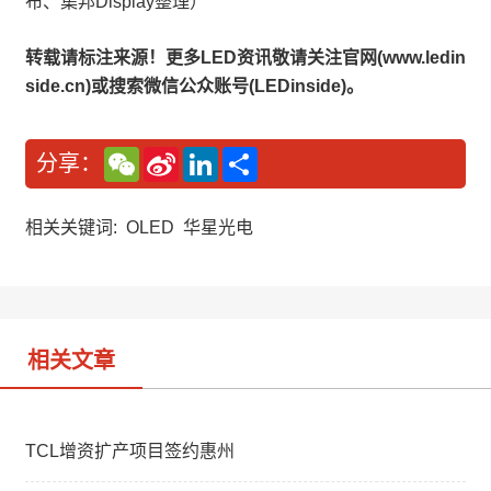
布、集邦Display整理）
转载请标注来源！更多LED资讯敬请关注官网(www.ledin
side.cn)或搜索微信公众账号(LEDinside)。
W
S
L
分
分享：
e
i
i
享
C
n
n
h
a
k
a
W
e
相关关键词:
OLED
华星光电
t
e
d
i
I
b
n
o
相关文章
TCL增资扩产项目签约惠州