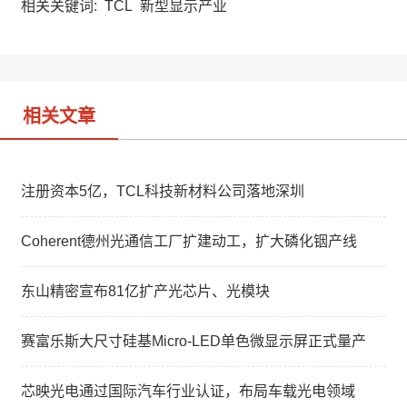
a
W
e
相关关键词:
TCL
新型显示产业
t
e
d
i
I
b
n
o
相关文章
注册资本5亿，TCL科技新材料公司落地深圳
Coherent德州光通信工厂扩建动工，扩大磷化铟产线
东山精密宣布81亿扩产光芯片、光模块
赛富乐斯大尺寸硅基Micro-LED单色微显示屏正式量产
芯映光电通过国际汽车行业认证，布局车载光电领域