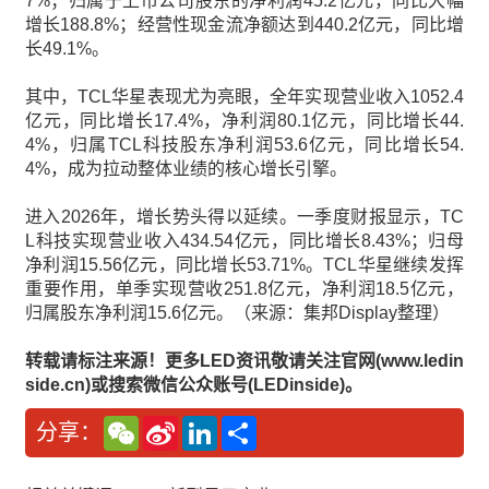
7%；归属于上市公司股东的净利润45.2亿元，同比大幅
增长188.8%；经营性现金流净额达到440.2亿元，同比增
长49.1%。
其中，TCL华星表现尤为亮眼，全年实现营业收入1052.4
亿元，同比增长17.4%，净利润80.1亿元，同比增长44.
4%，归属TCL科技股东净利润53.6亿元，同比增长54.
4%，成为拉动整体业绩的核心增长引擎。
进入2026年，增长势头得以延续。一季度财报显示，TC
L科技实现营业收入434.54亿元，同比增长8.43%；归母
净利润15.56亿元，同比增长53.71%。TCL华星继续发挥
重要作用，单季实现营收251.8亿元，净利润18.5亿元，
归属股东净利润15.6亿元。（来源：集邦Display整理）
转载请标注来源！更多LED资讯敬请关注官网(www.ledin
side.cn)或搜索微信公众账号(LEDinside)。
W
S
L
分
分享：
e
i
i
享
C
n
n
h
a
k