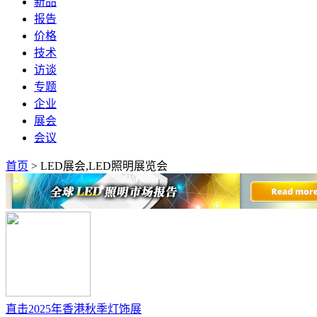
新品
报告
价格
技术
访谈
专题
企业
展会
会议
首页
>
LED展会,LED照明展览会
直击2025年香港秋季灯饰展