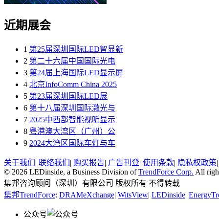
近期展会
1
第25届深圳国际LED智显新
2
第二十六届中国国际光电
3
第24届上海国际LED显示屏
4
北京InfoComm China 2025
5
第23届深圳国际LED展
6
第十八届深圳国际激光与
7
2025中西部智能视听显示
8
粤港澳大湾区（广州）公
9
2024大湾区国际车灯与车
关于我们
|
联络我们
|
购买报告
|
广告刊登
|
使用条款
|
隐私权政策
© 2026 LEDinside, a Business Division of
TrendForce Corp.
All righ
集邦咨询顾问（深圳）有限公司 版权所有 不得转载
集邦TrendForce
:
DRAMeXchange
|
WitsView
|
LEDinside
|
EnergyTr
公众号