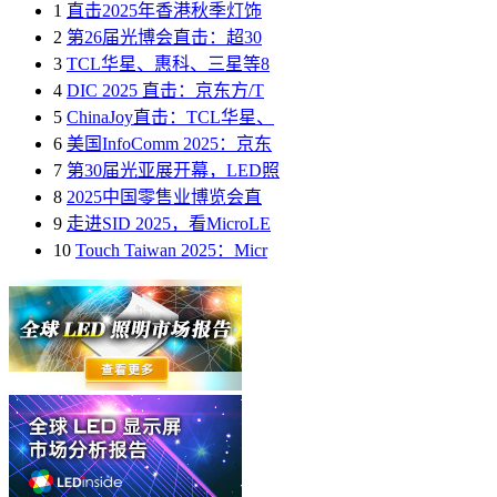
1
直击2025年香港秋季灯饰
2
第26届光博会直击：超30
3
TCL华星、惠科、三星等8
4
DIC 2025 直击：京东方/T
5
ChinaJoy直击：TCL华星、
6
美国InfoComm 2025：京东
7
第30届光亚展开幕，LED照
8
2025中国零售业博览会直
9
走进SID 2025，看MicroLE
10
Touch Taiwan 2025：Micr