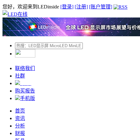
您好，欢迎来到LEDinside
[登录]
[注册]
[账户管理]
联络我们
社群
微信
购买报告
手机版
首页
资讯
分析
财报