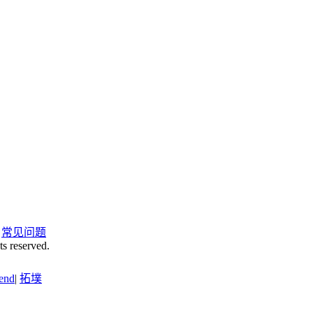
|
常见问题
ts reserved.
end
|
拓墣