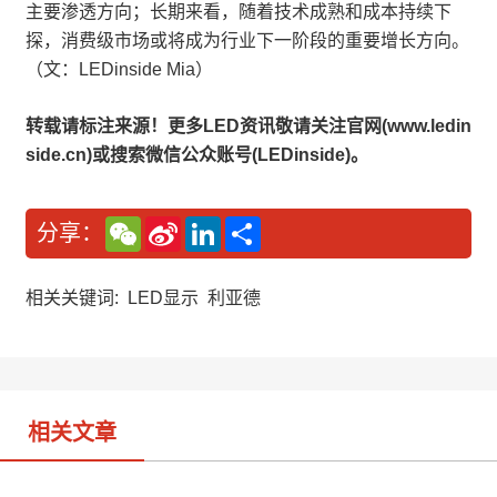
主要渗透方向；长期来看，随着技术成熟和成本持续下
探，消费级市场或将成为行业下一阶段的重要增长方向。
（文：LEDinside Mia）
转载请标注来源！更多LED资讯敬请关注官网(www.ledin
side.cn)或搜索微信公众账号(LEDinside)。
W
S
L
分
分享：
e
i
i
享
C
n
n
h
a
k
a
W
e
相关关键词:
LED显示
利亚德
t
e
d
i
I
b
n
o
相关文章