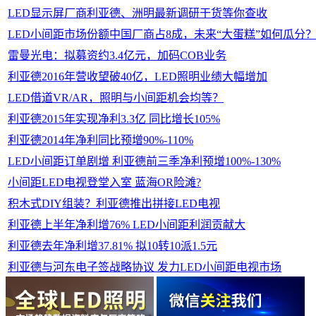
LED显示屏厂商利亚德、洲明最新调研干货等你查收
LED小间距市场份额中国厂商占8成，未来“大蛋糕”如何瓜分
雷曼光电：拟募资约3.4亿元，加码COB业务
利亚德2016年营收望破40亿，LED照明业绩大幅增加
LED借道VR/AR，照明与小间距机会均等？
利亚德2015年实现净利3.3亿 同比增长105%
利亚德2014年净利同比预增90%-110%
LED小间距订单剧增 利亚德前三季净利预增100%-130%
小间距LED电视登堂入室 蓝海OR险滩?
积木式DIY组装？利亚德推出拼接LED电视
利亚德上半年净利增76% LED小间距利润贡献大
利亚德去年净利增37.81% 拟10转10派1.5元
利亚德与河东电子签战略协议 发力LED小间距电视市场