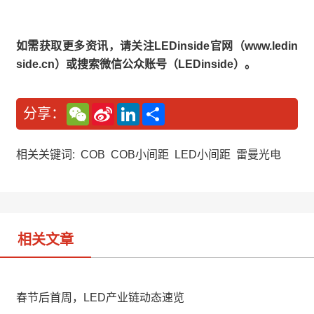
如需获取更多资讯，请关注LEDinside官网（www.ledin
side.cn）或搜索微信公众账号（LEDinside）。
W
S
L
分
分享：
e
i
i
享
C
n
n
h
a
k
a
W
e
相关关键词:
COB
COB小间距
LED小间距
雷曼光电
t
e
d
i
I
b
n
o
相关文章
春节后首周，LED产业链动态速览