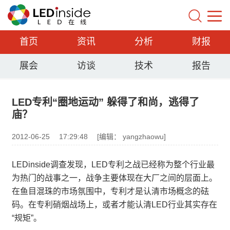
首页
资讯
分析
财报
展会
访谈
技术
报告
LED专利“圈地运动” 躲得了和尚，逃得了
庙？
2012-06-25
17:29:48
[编辑： yangzhaowu]
LEDinside调查发现，LED专利之战已经称为整个行业最
为热门的战事之一，战争主要体现在大厂之间的层面上。
在鱼目混珠的市场氛围中，专利才是认清市场概念的砝
码。在专利硝烟战场上，或者才能认清LED行业其实存在
“规矩”。