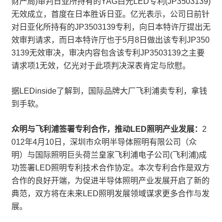
财产局)审判日亚所持有的YAG白光LED专利(JP3503139)
无效成立，首度在日本胜诉日亚。亿光表示，公司日前针
对日亚化所持有的JP3503139专利，向日本特许厅提出无
效审判请求，而日本特许厅也于5月8日做出该专利JP350
3139无效审决，审决内容包含该专利JP3503139之主要
请求项1无效，亿光对于此项判决深表肯定与欣慰。
据LEDinside了解到，国际品牌大厂飞利浦卖专利，拿钱
到手软。
众明与飞利浦签署专利合作，推动LED照明产业发展：
2
012年4月10日，深圳市众明半导体照明有限公司（众
明）与国际照明巨头荷兰皇家飞利浦电子公司(飞利浦)成
功签署LED照明专利技术合作协定。本次专利合作是双方
合作的良好开端，为促进半导体照明产业发展开启了新的
典范，双方将在未来LED照明发展领域谋求更多合作与发
展。