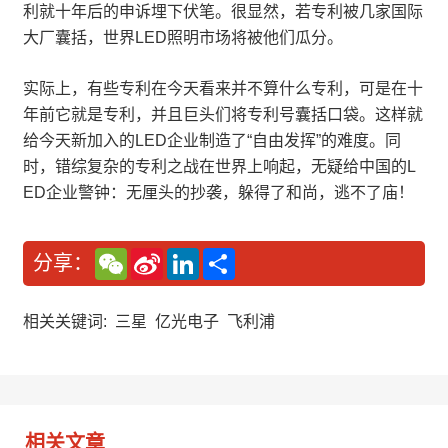
利就十年后的申诉埋下伏笔。很显然，若专利被几家国际
大厂囊括，世界LED照明市场将被他们瓜分。
实际上，有些专利在今天看来并不算什么专利，可是在十
年前它就是专利，并且巨头们将专利号囊括口袋。这样就
给今天新加入的LED企业制造了“自由发挥”的难度。同
时，错综复杂的专利之战在世界上响起，无疑给中国的L
ED企业警钟：无厘头的抄袭，躲得了和尚，逃不了庙！
W
S
L
分
分享：
e
i
i
享
C
n
n
h
a
k
a
W
e
相关关键词:
三星
亿光电子
飞利浦
t
e
d
i
I
b
n
o
相关文章