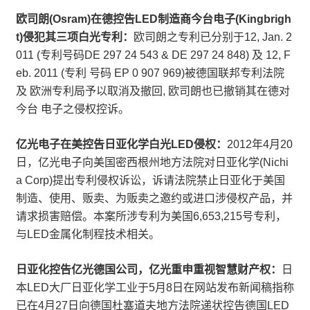
欧司朗(Osram)在德控告LED制造商今台电子(Kingbrigh
t)侵犯其三项白光专利：
欧司朗之专利已分别于12, Jan. 2
011 (专利号码DE 297 24 543 & DE 297 24 848) 及 12, F
eb. 2011 (专利 号码 EP 0 907 969)被德国联邦专利法院
及 欧洲专利局予以取消及撤回, 欧司朗也已撤销其在德对
今台 电子之侵权控诉。
亿光电子在美控告日亚化学白光LED侵权：
2012年4月20
日，亿光电子向美国密西根州地方法院对日亚化学(Nichi
a Corp)提出专利侵权诉讼，诉请法院禁止日亚化于美国
制造、使用、贩卖、为贩卖之邀约或进口涉侵权产品，并
请求损害赔偿。本案所涉专利为美国6,653,215号专利，
与LED金属化制程技术相关。
日亚化控告亿光德国公司，亿光重申重视智慧财产权：
日
本LED大厂日亚化学工业于5月8日在网站发布新闻稿指称
已在4月27日向德国杜塞道夫地方法院递状控告德国LED