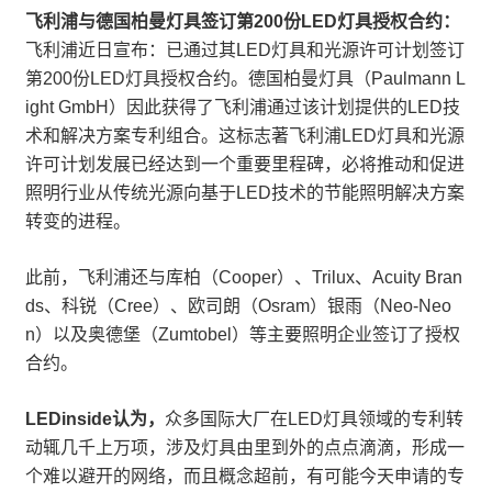
飞利浦与德国柏曼灯具签订第200份LED灯具授权合约：
飞利浦近日宣布：已通过其LED灯具和光源许可计划签订
第200份LED灯具授权合约。德国柏曼灯具（Paulmann L
ight GmbH）因此获得了飞利浦通过该计划提供的LED技
术和解决方案专利组合。这标志著飞利浦LED灯具和光源
许可计划发展已经达到一个重要里程碑，必将推动和促进
照明行业从传统光源向基于LED技术的节能照明解决方案
转变的进程。
此前，飞利浦还与库柏（Cooper）、Trilux、Acuity Bran
ds、科锐（Cree）、欧司朗（Osram）银雨（Neo-Neo
n）以及奥德堡（Zumtobel）等主要照明企业签订了授权
合约。
LEDinside认为，
众多国际大厂在LED灯具领域的专利转
动辄几千上万项，涉及灯具由里到外的点点滴滴，形成一
个难以避开的网络，而且概念超前，有可能今天申请的专