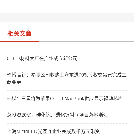
t
e
d
i
I
b
n
o
相关文章
OLED材料大厂在广州成立新公司
翰博高新：参股公司收购上海东进70%股权交易已完成工
商变更
韩媒：三星将为苹果OLED MacBook供应显示驱动芯片
总投资20亿，砷化镓、磷化铟衬底项目落地浙江
上海MicroLED光互连企业完成数千万元融资