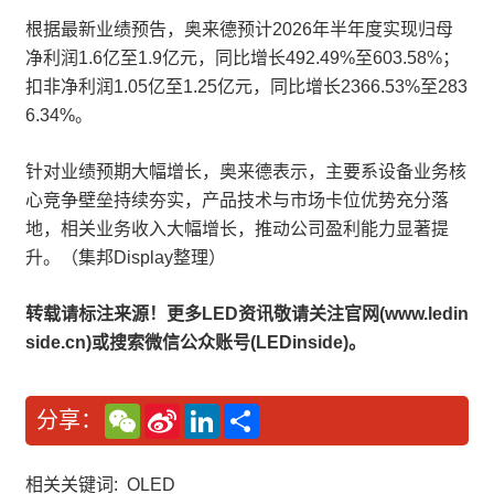
根据最新业绩预告，奥来德预计2026年半年度实现归母
净利润1.6亿至1.9亿元，同比增长492.49%至603.58%；
扣非净利润1.05亿至1.25亿元，同比增长2366.53%至283
6.34%。
针对业绩预期大幅增长，奥来德表示，主要系设备业务核
心竞争壁垒持续夯实，产品技术与市场卡位优势充分落
地，相关业务收入大幅增长，推动公司盈利能力显著提
升。（集邦Display整理）
转载请标注来源！更多LED资讯敬请关注官网(www.ledin
side.cn)或搜索微信公众账号(LEDinside)。
W
S
L
分
分享：
e
i
i
享
C
n
n
h
a
k
a
W
e
相关关键词:
OLED