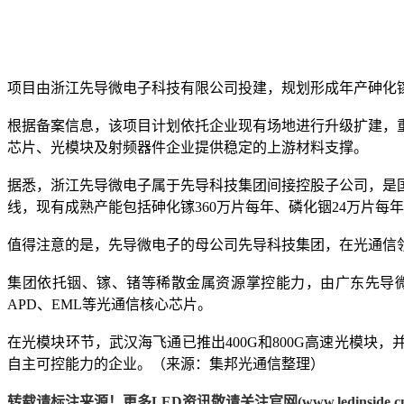
项目由浙江先导微电子科技有限公司投建，规划形成年产砷化镓衬底
根据备案信息，该项目计划依托企业现有场地进行升级扩建，
芯片、光模块及射频器件企业提供稳定的上游材料支撑。
据悉，浙江先导微电子属于先导科技集团间接控股子公司，是国
线，现有成熟产能包括砷化镓360万片每年、磷化铟24万片
值得注意的是，先导微电子的母公司先导科技集团，在光通信
集团依托铟、镓、锗等稀散金属资源掌控能力，由广东先导微
APD、EML等光通信核心芯片。
在光模块环节，武汉海飞通已推出400G和800G高速光模块
自主可控能力的企业。（来源：集邦光通信整理）
转载请标注来源！更多LED资讯敬请关注官网(www.ledinside.cn