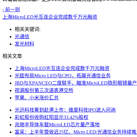
‹ 前一则
上海MicroLED光互连企业完成数千万元融资
相关关键词:
光通信
发光材料
相关文章
上海MicroLED光互连企业完成数千万元融资
光鋐布局Micro LED与CPO，拓展光通信业务
JBD与XPANCEO二度联手，瞄准MicroLED隐形眼镜量产
视源股份第三次递表港交所
苹果、小米涨价汇总
光迅科技筹划赴港上市；维度科技IPO进入问询
彩虹股份收购虹阳显示33.42%股权
兆驰半导体车载MicroLED芯片量产落地
富采：上半年营收近25亿，Micro LED/光通信业务持续