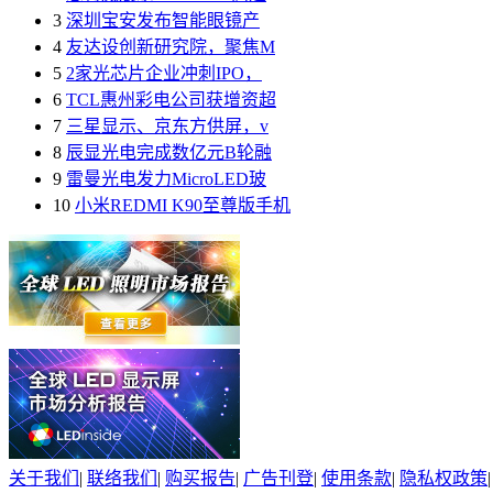
3
深圳宝安发布智能眼镜产
4
友达设创新研究院，聚焦M
5
2家光芯片企业冲刺IPO，
6
TCL惠州彩电公司获增资超
7
三星显示、京东方供屏，v
8
辰显光电完成数亿元B轮融
9
雷曼光电发力MicroLED玻
10
小米REDMI K90至尊版手机
关于我们
|
联络我们
|
购买报告
|
广告刊登
|
使用条款
|
隐私权政策