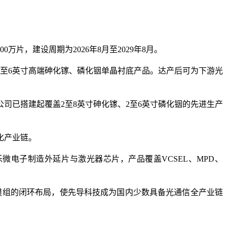
片，建设周期为2026年8月至2029年8月。
至6英寸高端砷化镓、磷化铟单晶衬底产品。达产后可为下游光
司已搭建起覆盖2至8英寸砷化镓、2至6英寸磷化铟的先进生产
化产业链。
电子制造外延片与激光器芯片，产品覆盖VCSEL、MPD、
封装模组的闭环布局，使先导科技成为国内少数具备光通信全产业链