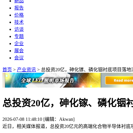
新品
报告
价格
技术
访谈
专题
企业
展会
会议
首页
>
产业资讯
>
总投资20亿，砷化镓、磷化铟衬底项目落地
总投资20亿，砷化镓、磷化铟
2026-07-08 11:48:10 [编辑：Akwan]
近日，相关媒体报道，总投资20亿元的高端化合物半导体衬底