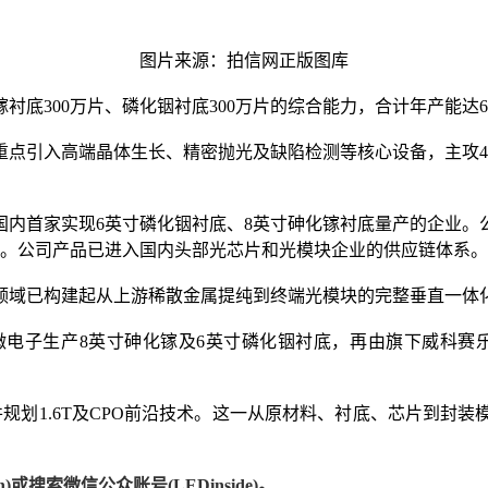
图片来源：拍信网正版图库
300万片、磷化铟衬底300万片的综合能力，合计年产能达600万
重点引入高端晶体生长、精密抛光及缺陷检测等核心设备，主攻4
内首家实现6英寸磷化铟衬底、8英寸砷化镓衬底量产的企业。公
每年。公司产品已进入国内头部光芯片和光模块企业的供应链体系。
领域已构建起从上游稀散金属提纯到终端光模块的完整垂直一体
电子生产8英寸砷化镓及6英寸磷化铟衬底，再由旗下威科赛乐微
，并规划1.6T及CPO前沿技术。这一从原材料、衬底、芯片到
)或搜索微信公众账号(LEDinside)。