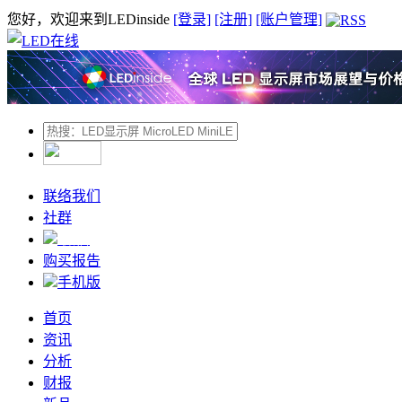
您好，欢迎来到LEDinside
[登录]
[注册]
[账户管理]
联络我们
社群
微信
购买报告
手机版
首页
资讯
分析
财报