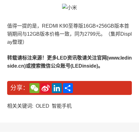
值得一提的是，REDMI K90至尊版16GB+256GB版本首
销期间与12GB版本价格一致，同为2799元。（集邦Displ
ay整理）
转载请标注来源！更多LED资讯敬请关注官网(www.ledin
side.cn)或搜索微信公众账号(LEDinside)。
W
S
L
分
分享：
e
i
i
享
C
n
n
h
a
k
a
W
e
相关关键词:
OLED
智能手机
t
e
d
i
I
b
n
o