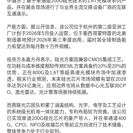
中展示了基于单通道200G硅光技术的1.6T光模块系列产
品，并在展会现场进行了与业界主流交换设备厂商的互联
互通演示。
产能方面，据公开信息，该公司位于杭州的第二座亚洲工
厂计划于2026年5月投入运营，位于墨西哥蒙特雷的北美
制造基地预计2026年第三季度启用，届时其全球制造能
力有望达到每月数十万件规模。
投资方永鑫方舟表示，硅光方案因兼容CMOS集成工艺，
在功耗与成本维度相较传统EML方案具备约10%至20%的
优势，正在800G及1.6T等超高速光模块市场中加速渗
透。相关行业预测，未来硅光芯片市场规模有望在2028
年达到24亿美元，应用边界也将从数据中心光互联向CP
O、激光雷达、光计算等场景持续拓展。
而熹联光芯团队积累了涵盖结构、光学、电学及工艺设计
的系统级光机电一体化能力，专利布局较为完善。该公司
已实现单波200G硅光芯片的量产导入，并在单通道400
G、CPO、NPO及收端芯片等前沿方向进行了技术储备，
整体竞争力处于行业前列。