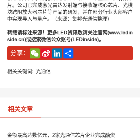
片。公司已完成激光雷达发射端与接收端核心芯片、光模
块跨阻放大器芯片等产品的研发，并在部分行业头部客户
中实现导入与量产。（来源：集邦光通信整理）
转载请标注来源！更多LED资讯敬请关注官网(www.ledin
side.cn)或搜索微信公众账号(LEDinside)。
W
S
L
分
分享：
e
i
i
享
C
n
n
h
a
k
a
W
e
相关关键词:
光通信
t
e
d
i
I
b
n
o
相关文章
金额最高达数亿元，2家光通信芯片企业完成融资