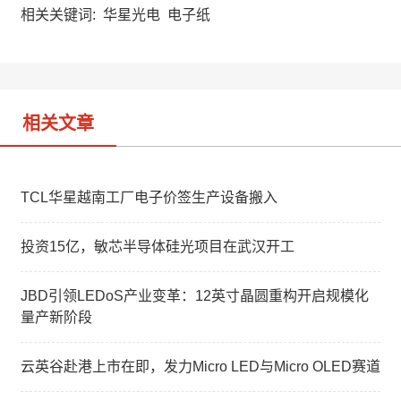
a
W
e
相关关键词:
华星光电
电子纸
t
e
d
i
I
b
n
o
相关文章
TCL华星越南工厂电子价签生产设备搬入
投资15亿，敏芯半导体硅光项目在武汉开工
JBD引领LEDoS产业变革：12英寸晶圆重构开启规模化
量产新阶段
云英谷赴港上市在即，发力Micro LED与Micro OLED赛道