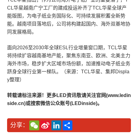
CL华星越南广宁工厂的建成投运补齐了TCL华星全球产
能版图，为电子纸业务国际化、可持续发展积蓄全新势
能。越南项目落地后，公司将构建起国内、海外双基地协
同发展格局。
面向2026至2030年全球ESL行业增量窗口期，TCL华星
将持续扩容越南基地产能，聚焦东南亚、欧洲、北美主力
海外市场，稳步扩大区域市场份额，加速推动电子纸业务
跻身全球行业第一梯队。（来源：TCL华星、集邦Displa
y整理）
转载请标注来源！更多LED资讯敬请关注官网(www.ledin
side.cn)或搜索微信公众账号(LEDinside)。
W
S
L
分
分享：
e
i
i
享
C
n
n
h
a
k