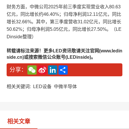
财务方面，中微公司2025年前三季度实现营业收入80.63
亿元，同比增长约46.40%；归母净利润12.11亿元，同比
增长32.66%。其中，第三季度营收31.02亿元，同比增长
50.62%；归母净利润5.05亿元，同比增长27.50%。（LE
Dinside整理）
转载请标注来源！更多LED资讯敬请关注官网(www.ledin
side.cn)或搜索微信公众账号(LEDinside)。
W
S
L
分
分享：
e
i
i
享
C
n
n
h
a
k
a
W
e
相关关键词:
LED设备
中微半导体
t
e
d
i
I
b
n
o
相关文章