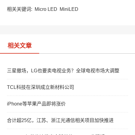
h
a
k
a
W
e
相关关键词:
Micro LED
MiniLED
t
e
d
i
I
b
n
o
相关文章
三星撤场，LG也要卖电视业务？全球电视市场大调整
TCL科技在深圳成立新材料公司
iPhone等苹果产品即将涨价
合计超25亿，江苏、浙江光通信相关项目加快推进