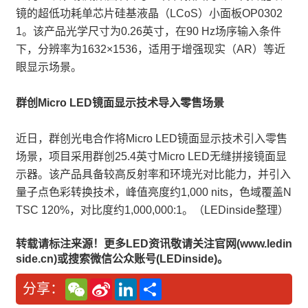
镜的超低功耗单芯片硅基液晶（LCoS）小面板OP0302
1。该产品光学尺寸为0.26英寸，在90 Hz场序输入条件
下，分辨率为1632×1536，适用于增强现实（AR）等近
眼显示场景。
群创Micro LED镜面显示技术导入零售场景
近日，群创光电合作将Micro LED镜面显示技术引入零售
场景，项目采用群创25.4英寸Micro LED无缝拼接镜面显
示器。该产品具备较高反射率和环境光对比能力，并引入
量子点色彩转换技术，峰值亮度约1,000 nits，色域覆盖N
TSC 120%，对比度约1,000,000:1。（LEDinside整理）
转载请标注来源！更多LED资讯敬请关注官网(www.ledin
side.cn)或搜索微信公众账号(LEDinside)。
W
S
L
分
分享：
e
i
i
享
C
n
n