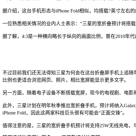
据介绍，这台手机形态与iPhone Fold相似，均搭载7英寸左
一位熟悉相关情况的业内人士表示：“三星的宽折叠预计将搭载7.
据了解，4:3是一种横向略长于纵向的画面比例，曾在2010
不过目前我们还无法得知三星为何会在这台折叠屏手机上追随苹
比例也更适合浏览网页、照片，相比宽屏能显示更多文字。
另一方面，随着电子设备不断搭载宽屏，现今的电视剧、电影和
此外，三星计划在明年秋季推出宽折叠手机，预计将纳入Galax
iPhone Fold，因此这两家科技巨头很有可能会“正面交锋”。
值得注意的是，三星的宽折叠手机预计将支持25W无线充电，与Gal