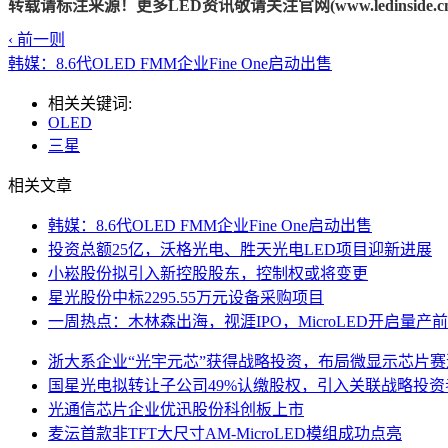
转载请标注来源！更多LED资讯敬请关注官网(www.ledinside.cn
‹ 前一则
韩媒：8.6代OLED FMM企业Fine One启动出售
相关关键词:
OLED
三星
相关文章
韩媒：8.6代OLED FMM企业Fine One启动出售
投资总额25亿，沃格光电、胜天光电LED项目迎新进展
小崧股份拟引入新控股股东，控制权或将变更
星光股份中标2295.55万元设备采购项目
一周热点：木林森出海，视涯IPO，MicroLED开启量产
浙大系企业“光宇元芯”获得战略投资，布局微显示芯片赛
国星光电拟转让子公司49%认缴股权，引入关联战略投资
光通信芯片企业优迅股份科创板上市
麦沄首款非TFT大尺寸AM-MicroLED模组成功点亮