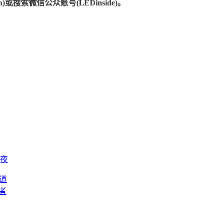
)或搜索微信公众账号(LEDinside)。
前夜
道
者