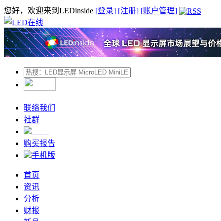
您好，欢迎来到LEDinside
[登录]
[注册]
[账户管理]
联络我们
社群
微信
购买报告
手机版
首页
资讯
分析
财报