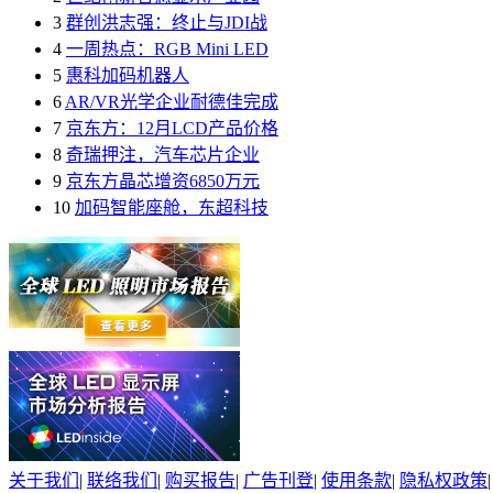
3
群创洪志强：终止与JDI战
4
一周热点：RGB Mini LED
5
惠科加码机器人
6
AR/VR光学企业耐德佳完成
7
京东方：12月LCD产品价格
8
奇瑞押注，汽车芯片企业
9
京东方晶芯增资6850万元
10
加码智能座舱，东超科技
关于我们
|
联络我们
|
购买报告
|
广告刊登
|
使用条款
|
隐私权政策