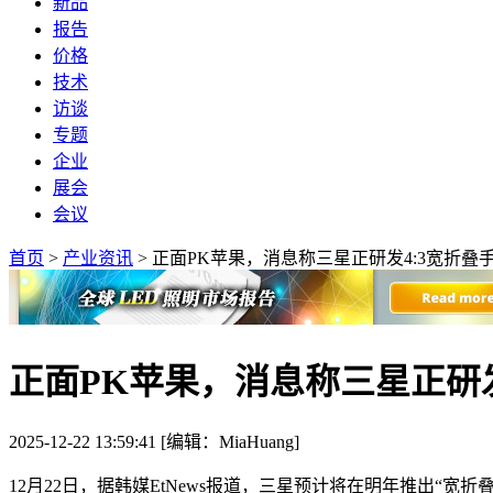
新品
报告
价格
技术
访谈
专题
企业
展会
会议
首页
>
产业资讯
>
正面PK苹果，消息称三星正研发4:3宽折叠
正面PK苹果，消息称三星正研发
2025-12-22 13:59:41 [编辑：MiaHuang]
12月22日，据韩媒EtNews报道，三星预计将在明年推出“宽折叠”（