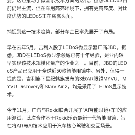
要。这也推动了微显示技术方案的迭代，虽然OLEDoS目
前仍是主流，但在车用高亮环境下，拥有更高亮度、对比
度优势的LEDoS正在崭露头角。
捕捉到这一技术趋势，部分车企已率先展开了布局。
早在去年5月，吉利入股了LEDoS微显示器厂商JBD，据
悉，JBD在LEDoS微显示领域已有十年经验，是业内较
早实现该技术规模化量产的企业之一。目前，JBD的LED
oS产品已应用于全球近50款智能眼镜中。另外，值得一
提的是，吉利旗下星纪魅族发布的3款AR眼镜MYVU、M
YVU Discovery和StarV Air 2，均是采用了LEDoS显示技
术。
今年11月，广汽与Rokid联合开展了“AI智能眼镜+车”的应
用测试，此次合作基于Rokid乐奇最新一代智能眼镜，旨
在将AR与AI技术应用于汽车核心驾驶和交互场景。