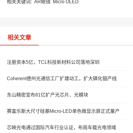
a
W
e
相关关键词:
AR眼镜
Micro OLED
t
e
d
i
I
b
n
o
相关文章
注册资本5亿，TCL科技新材料公司落地深圳
Coherent德州光通信工厂扩建动工，扩大磷化铟产线
东山精密宣布81亿扩产光芯片、光模块
赛富乐斯大尺寸硅基Micro-LED单色微显示屏正式量产
芯映光电通过国际汽车行业认证，布局车载光电领域