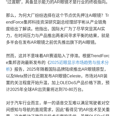
“过渡期”，具备显示能力的AR眼镜才是行业的终极指向。
那么，为何大厂纷纷选择在这个节点优先押注AI眼镜？Tr
endForce集邦科技资深研究副总经理邱宇彬从产业链角
度给出了解读。他指出，国际大厂为了尽早突显其AI实
力，在时间压力与产品推出两者间寻求平衡的结果，就是
多半会在发布AR眼镜之前优先推出旗下的AI眼镜。
然而，这并不意味着AR赛道陷入了停滞。根据TrendForc
e集邦咨询最新发布的《
2025近眼显示市场趋势与技术分
析
》报告，2025年随着国际品牌陆续推出AR眼镜原型，
以及Meta预计在近期发布AR眼镜Celeste，市场对AR装
置的关注程度开始升温，加上OLEDoS产品价格下跌，预
计2025年全球AR出货量将达到70-80万台。
对于汽车行业而言，单一的语音交互难以满足驾驶者对空
间感知与导航的直观需求，因此“看得见”的AR技术至关重