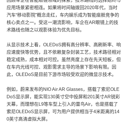
回顾车企在智能眼镜领域的探索，技术路线的选择始终与
应用场景紧密相连。如果将时间轴拨回2020年代，当时
汽车“移动影院”概念走红，车内娱乐成为智能座舱竞争的
核心卖点之一。受这一潮流影响，车企在AR眼镜上的技
术路线也随之以观影体验为优先目标。
从显示技术上看，OLEDoS拥有高分辨率、高刷新率、响
应速度快等优势，且不依赖复杂封装工艺，技术路径相对
稳定成熟，成本相对可控。虽然亮度上存在先天短板，但
在车内光线可控、观影需求主导的场景下影响有限。因
此，OLEDoS是目前下游市场较受欢迎的微显示技术。
例如，蔚来发布的NIO Air AR Glasses，搭载了索尼OLE
DoS显示屏，能实现130英寸空中投屏和201英寸AR锐彩
天幕，而理想在L9等车型上引入的雷鸟Air，也是搭载了
索尼OLEDoS显示屏，可为用户提供相当于4米距离的14
0英寸高清虚拟大屏。