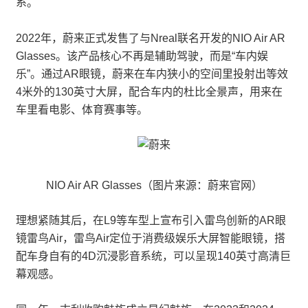
系。
2022年，蔚来正式发售了与Nreal联名开发的NIO Air AR
Glasses。该产品核心不再是辅助驾驶，而是“车内娱
乐”。通过AR眼镜，蔚来在车内狭小的空间里投射出等效
4米外的130英寸大屏，配合车内的杜比全景声，用来在
车里看电影、体育赛事等。
NIO Air AR Glasses（图片来源：蔚来官网）
理想紧随其后，在L9等车型上宣布引入雷鸟创新的AR眼
镜雷鸟Air，雷鸟Air定位于消费级娱乐大屏智能眼镜，搭
配车身自有的4D沉浸影音系统，可以呈现140英寸高清巨
幕观感。