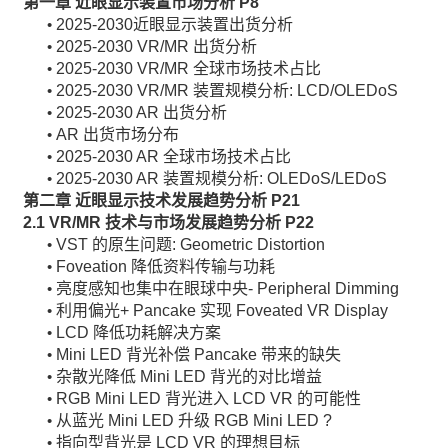
第一章 近眼显示装置市场分析
P8
2025-2030近眼显示装置出货分析
•
2025-2030 VR/MR 出货分析
•
2025-2030 VR/MR 全球市场技术占比
•
2025-2030 VR/MR 装置规模分析: LCD/OLEDoS
•
2025-2030 AR 出货分析
•
AR 出货市场分布
•
2025-2030 AR 全球市场技术占比
•
2025-2030 AR 装置规模分析: OLEDoS/LEDoS
•
第二章 近眼显示技术发展趋势分析
P21
2.1 VR/MR
技术与市场发展趋势分析
P22
VST 的原生问题: Geometric Distortion
•
Foveation 降低资料传输与功耗
•
亮度感知也集中在眼球中央- Peripheral Dimming
•
利用偏光+ Pancake 实现 Foveated VR Display
•
LCD 降低功耗解决方案
•
Mini LED 背光补偿 Pancake 带来的缺失
•
杂散光降低 Mini LED 背光的对比增益
•
RGB Mini LED 背光进入 LCD VR 的可能性
•
从蓝光 Mini LED 升级 RGB Mini LED ?
•
指向型背光是 LCD VR 的理想目标
•