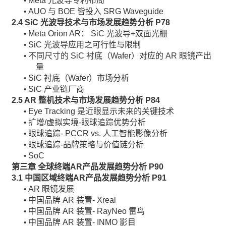
Meta 光波导专利布局
•
AUO 与 BOE 皆投入 SRG Waveguide
•
2.4 SiC
光波导技术与市场发展趋势分析
P78
Meta Orion AR： SiC 光波导+双面光栅
•
SiC 光波导应用之可行性与限制
•
不同尺寸的 SiC 衬底（Wafer）对应的 AR 眼镜产出
•
量
SiC 衬底（Wafer）市场分析
•
SiC 产业链厂商
•
2.5 AR
整机技术与市场发展趋势分析
P84
Eye Tracking 是近眼显示未来的关键技术
•
扩增/虚拟实境-眼球追踪优势分析
•
眼球追踪- PCCR vs. 人工智能影像分析
•
眼球追踪-品牌策略与价值链分析
•
SoC
•
第三章 全球终端
AR
产品发展趋势分析
P90
3.1
中国区域终端
AR
产品发展趋势分析
P91
AR 眼镜发展
•
中国品牌 AR 装置- Xreal
•
中国品牌 AR 装置- RayNeo 雷鸟
•
中国品牌 AR 装置- INMO 影目
•