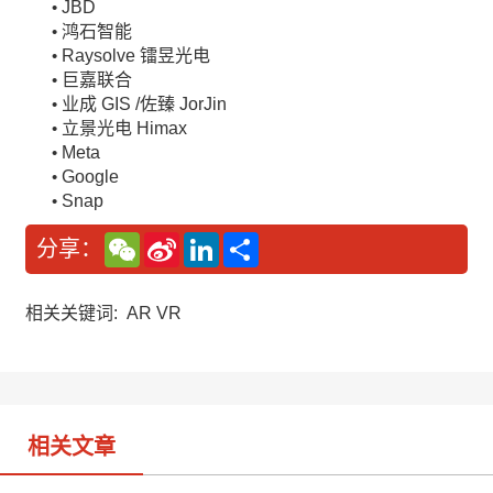
JBD
•
鸿石智能
•
Raysolve 镭昱光电
•
巨嘉联合
•
业成 GIS /佐臻 JorJin
•
立景光电 Himax
•
Meta
•
Google
•
Snap
•
W
S
L
分
分享：
e
i
i
享
C
n
n
h
a
k
a
W
e
相关关键词:
AR VR
t
e
d
i
I
b
n
o
相关文章