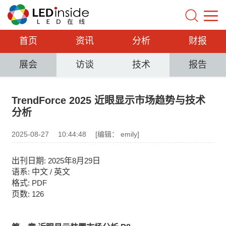
首页
资讯
分析
财报
展会
访谈
技术
报告
TrendForce 2025 近眼显示市场趋势与技术
分析
2025-08-27
10:44:48
[编辑： emily]
出刊日期
年
月
日
: 202
5
8
29
语系
中文
英文
:
/
格式
: PDF
页数
:
12
6