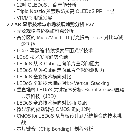
12吋 OLEDoS 厂商产能分析
•
Triple-Nozzle 蒸镀系统拉高 OLEDoS PPI 上限
•
VR/MR 眼镜发展
•
2.2 AR
显示技术与市场发展趋势分析
P37
光源规格与价格甜蜜点分析
•
高分区的 Micro/Mini LED 背光提高 LCoS 对比与减
•
少功耗
LCoS 再微缩:持续探索平面光学技术
•
LCoS 技术发展趋势总结
•
LEDoS 从 X-Cube 走向单片全彩的阻力
•
LEDoS 从 X-Cube 走向单片全彩的驱动力
•
LEDoS 全彩技术横向对比
•
LEDoS 全彩技术横向对比- Vertical Stacking
•
垂直堆叠 LEDoS 关键技术分析- Seoul Viosys /显耀
•
显示科技（JBD）
LEDoS 全彩技术横向对比- InGaN
•
微显示的驱动背板 CMOS 走向12吋
•
CMOS for LEDoS 从背板设计到系统整合的技术挑
•
战
芯片键合（Chip Bonding）制程分析
•