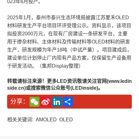
023年6月投产。
2025年1月，泰州市泰兴生态环境局披露江苏夏禾OLED
材料研发生产平台项目环评受理公示。资料显示，该项目
拟投资2000万元，在现有厂房建设一条研发平台，主要
用于掺杂材料、主体材料及传输材料等OLED材料的研发
生产，研发规模为年产18吨（中试产量）。项目建成后，
建设单位计划停止厂内现有产品方案，仅保留生产设备用
于研发活动。（集邦Display整理）
转载请标注来源！更多LED资讯敬请关注官网(www.ledin
side.cn)或搜索微信公众账号(LEDinside)。
W
S
L
分
分享：
e
i
i
享
C
n
n
h
a
k
a
W
e
相关关键词:
AMOLED
OLED
t
e
d
i
I
b
n