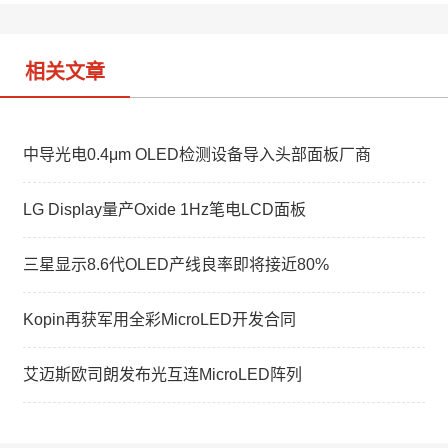
o
相关文章
中导光电0.4μm OLED检测设备导入头部面板厂商
LG Display量产Oxide 1Hz笔电LCD面板
三星显示8.6代OLED产线良率即将接近80%
Kopin再获军用全彩MicroLED开发合同
艾迈斯欧司朗发布光互连MicroLED阵列