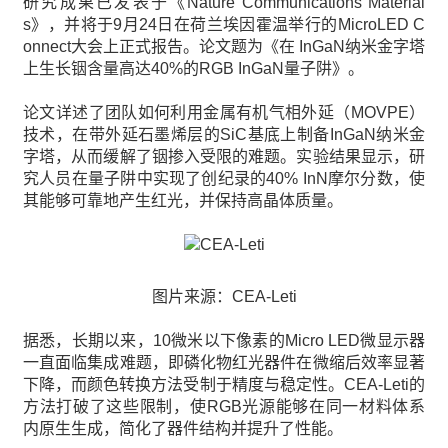
研究成果已发表于《Nature Communications Material
s》，并将于9月24日在荷兰埃因霍温举行的MicroLED C
onnect大会上正式报告。论文题为《在 InGaN纳米金字塔
上生长铟含量高达40%的RGB InGaN量子阱》。
论文详述了团队如何利用金属有机气相外延（MOVPE）
技术，在带外延石墨烯层的SiC基底上制备InGaN纳米金
字塔，从而缓解了铟掺入受限的难题。实验结果显示，研
究人员在量子阱中实现了创纪录的40% InN摩尔分数，使
其能够可靠地产生红光，并保持高晶体质量。
图片来源：CEA-Leti
据悉，长期以来，10微米以下像素的Micro LED微显示器
一直面临集成难题，即磷化物红光器件在微缩后效率显著
下降，而颜色转换方法受制于精度与稳定性。CEA-Leti的
方法打破了这些限制，使RGB光源能够在同一材料体系
内原生生成，简化了器件结构并提升了性能。