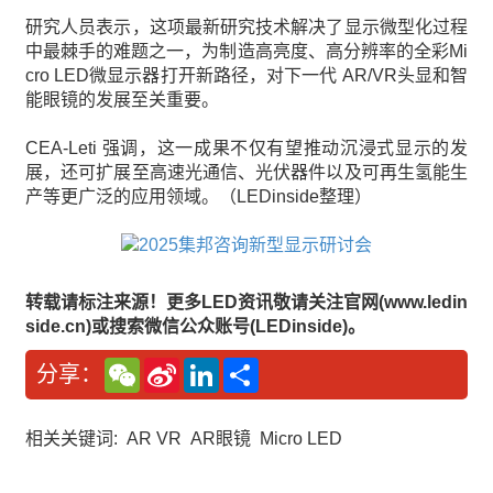
研究人员表示，这项最新研究技术解决了显示微型化过程
中最棘手的难题之一，为制造高亮度、高分辨率的全彩Mi
cro LED微显示器打开新路径，对下一代 AR/VR头显和智
能眼镜的发展至关重要。
CEA-Leti 强调，这一成果不仅有望推动沉浸式显示的发
展，还可扩展至高速光通信、光伏器件以及可再生氢能生
产等更广泛的应用领域。（LEDinside整理）
转载请标注来源！更多LED资讯敬请关注官网(www.ledin
side.cn)或搜索微信公众账号(LEDinside)。
W
S
L
分
分享：
e
i
i
享
C
n
n
h
a
k
a
W
e
相关关键词:
AR VR
AR眼镜
Micro LED
t
e
d
i
I
b
n