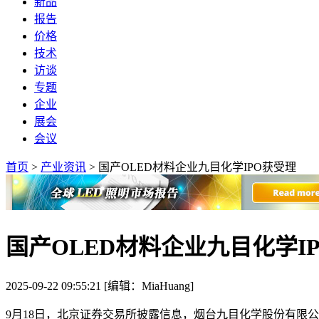
新品
报告
价格
技术
访谈
专题
企业
展会
会议
首页
>
产业资讯
>
国产OLED材料企业九目化学IPO获受理
国产OLED材料企业九目化学I
2025-09-22 09:55:21 [编辑：MiaHuang]
9月18日，北京证券交易所披露信息，烟台九目化学股份有限公