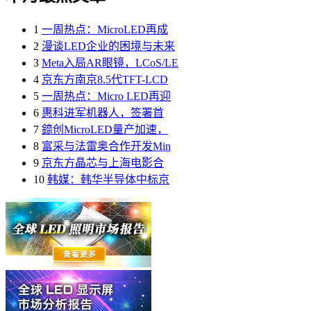
1
一周热点：MicroLED再成
2
漫谈LED企业的困境与未来
3
Meta入局AR眼镜，LCoS/LE
4
京东方南京8.5代TFT-LCD
5
一周热点：Micro LED再迎
6
惠科进军机器人，签署首
7
錼创MicroLED量产加速，
8
富采与法雷奥合作开发Min
9
京东方晶芯与上海电影合
10
韩媒：韩华半导体中标京