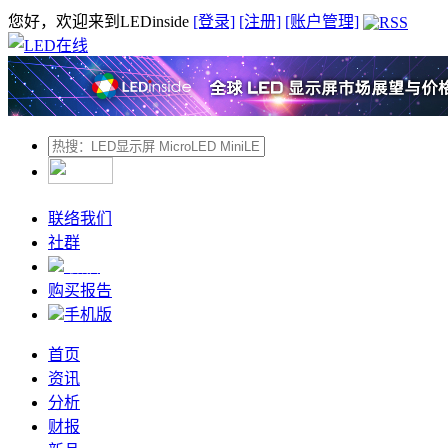
您好，欢迎来到LEDinside
[登录]
[注册]
[账户管理]
联络我们
社群
微信
购买报告
手机版
首页
资讯
分析
财报