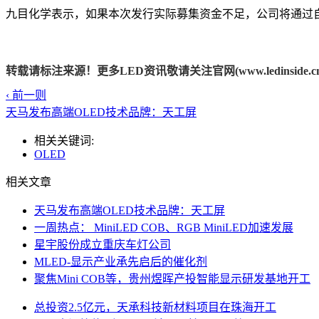
九目化学表示，如果本次发行实际募集资金不足，公司将通过自有
转载请标注来源！更多LED资讯敬请关注官网(www.ledinside.cn
‹ 前一则
天马发布高端OLED技术品牌：天工屏
相关关键词:
OLED
相关文章
天马发布高端OLED技术品牌：天工屏
一周热点： MiniLED COB、RGB MiniLED加速发展
星宇股份成立重庆车灯公司
MLED-显示产业承先启后的催化剂
聚焦Mini COB等，贵州煜晖产投智能显示研发基地开工
总投资2.5亿元，天承科技新材料项目在珠海开工