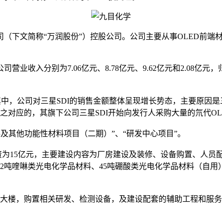
司（下文简称“万润股份”）控股公司。公司主要从事OLED前端
公司营业收入分别为7.06亿元、8.78亿元、9.62亿元和2.08
其中，公司对三星SDI的销售金额整体呈现增长势态，主要原因是
与之对应的，其旗下公司三星SDI开始向发行人采购大量的氘代OL
材料及其他功能性材料项目（二期）”、“研发中心项目”。
为15亿元，主要建设内容为厂房建设及装修、设备购置、人员配
12吨喹啉类光电化学品材料、45吨硼酸类光电化学品材料（自用）
心大楼，购置相关研发、检测设备，及建设配套的辅助工程和服