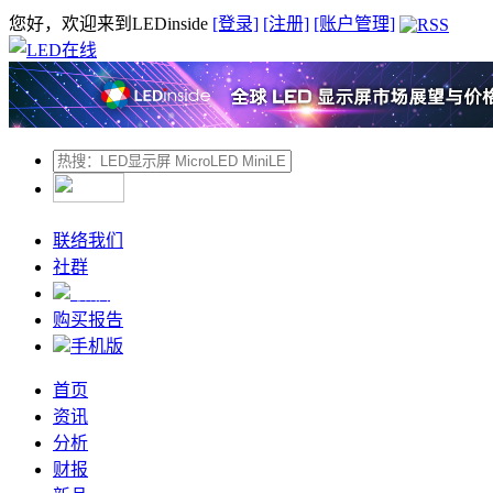
您好，欢迎来到LEDinside
[登录]
[注册]
[账户管理]
联络我们
社群
微信
购买报告
手机版
首页
资讯
分析
财报