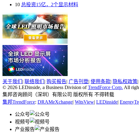
10
总投资15亿，2个显示材料
关于我们
|
联络我们
|
购买报告
|
广告刊登
|
使用条款
|
隐私权政策
© 2026 LEDinside, a Business Division of
TrendForce Corp.
All righ
集邦咨询顾问（深圳）有限公司 版权所有 不得转载
集邦TrendForce
:
DRAMeXchange
|
WitsView
|
LEDinside
|
EnergyTr
公众号
视频号
产业报告