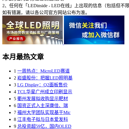
2、任何在「LEDinside - LED在线」上出现的信息
如有错漏，请以各公司官方网站公布为准。
本月最热文章
1
一周热点：MicroLED赛道
2
崧盛股份：把握LED照明基
3
LG Display：Q2面板售价
4
TCL华星广州成立印刷显示
5
衢州发展拟收购显示靶材
6
国资正式入主深康佳、瑞
7
福州大学团队实现基于Mic
8
江丰电子拟与日本爱发科
9
总投资超59亿，国内OLED