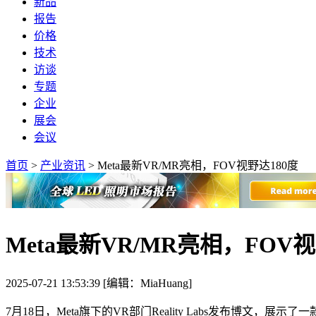
新品
报告
价格
技术
访谈
专题
企业
展会
会议
首页
>
产业资讯
>
Meta最新VR/MR亮相，FOV视野达180度
Meta最新VR/MR亮相，FOV视
2025-07-21 13:53:39 [编辑：MiaHuang]
7月18日，Meta旗下的VR部门Reality Labs发布博文