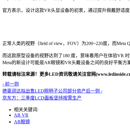
官方表示，设计这款VR头显设备的初衷，通过提升佩戴舒适
正常人类的视野（field of view，FOV）为200~220度，
而这款原型设备的视野达到了180 度，意味着用户在体验VR 
Meta的新设计可能是AR眼镜和VR头戴设备之间的良好平衡方
转载请标注来源！更多LED资讯敬请关注官网(www.ledinside.cn
‹ 前一则
德豪润达拟出售LED照明子公司部分资产
后一则 ›
京东方：三季度LCD面板坚持按需生产
相关关键词:
AR VR
AR眼镜