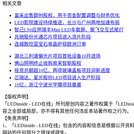
相关文章
富采出售錼创股权，用于资金配置调整与财务优化
LED影院建设持续推进，长沙与广州两地加速布局
智己LS6应用瑞丰Mini LED车载屏、聚飞交互式尾灯
兆驰股份光通芯片项目进入流片阶段
连城数控蓝宝石单晶炉获欧洲订单
湖北三利谱偏光片项目首批设备10月进场
佛山照明终止收购易来智能股权
投资总额超10亿，两项玻璃盖板项目迎新进度
芯瑞达、星光股份LED项目进入生产阶段
10亿，浙江宁波光学膜项目奠基
【版权声明】
「LEDinside - LED在线」所刊原创内容之著作权属于「
容之全部或局部，亦不得有其他任何违反本站著作权之行为。
【免责声明】
1、「LEDinside - LED在线」包含的内容和信息是
网站的任何部分之错误或疏失。