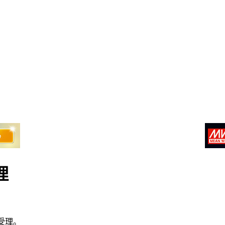
理
受理。