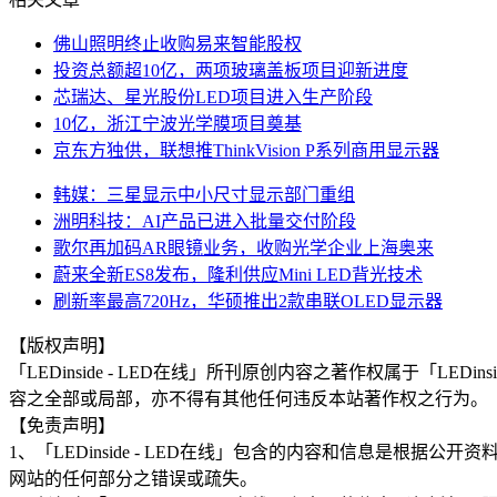
佛山照明终止收购易来智能股权
投资总额超10亿，两项玻璃盖板项目迎新进度
芯瑞达、星光股份LED项目进入生产阶段
10亿，浙江宁波光学膜项目奠基
京东方独供，联想推ThinkVision P系列商用显示器
韩媒：三星显示中小尺寸显示部门重组
洲明科技：AI产品已进入批量交付阶段
歌尔再加码AR眼镜业务，收购光学企业上海奥来
蔚来全新ES8发布，隆利供应Mini LED背光技术
刷新率最高720Hz，华硕推出2款串联OLED显示器
【版权声明】
「LEDinside - LED在线」所刊原创内容之著作权属于「
容之全部或局部，亦不得有其他任何违反本站著作权之行为。
【免责声明】
1、「LEDinside - LED在线」包含的内容和信息是
网站的任何部分之错误或疏失。