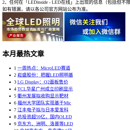
2、任何在「LEDinside - LED在线」上出现的信息
如有错漏，请以各公司官方网站公布为准。
本月最热文章
1
一周热点：MicroLED赛道
2
崧盛股份：把握LED照明基
3
LG Display：Q2面板售价
4
TCL华星广州成立印刷显示
5
衢州发展拟收购显示靶材
6
福州大学团队实现基于Mic
7
江丰电子拟与日本爱发科
8
总投资超59亿，国内OLED
9
京东方、洲明、洛普等LED