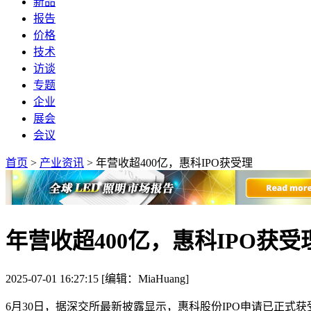
新品
报告
价格
技术
访谈
专题
企业
展会
会议
首页
>
产业资讯
>
年营收超400亿，惠科IPO获受理
年营收超400亿，惠科IPO获受
2025-07-01 16:27:15 [编辑：MiaHuang]
6月30日，据深交所最新披露显示，惠科股份IPO申请已正式获