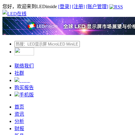
您好，欢迎来到LEDinside
[登录]
[注册]
[账户管理]
联络我们
社群
微信
购买报告
手机版
首页
资讯
分析
财报