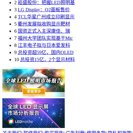
2
崧盛股份：把握LED照明基
3
LG Display：Q2面板售价
4
TCL华星广州成立印刷显示
5
衢州发展拟收购显示靶材
6
国资正式入主深康佳、瑞
7
福州大学团队实现基于Mic
8
江丰电子拟与日本爱发科
9
总投资超59亿，国内OLED
10
总投资15亿，2个显示材料