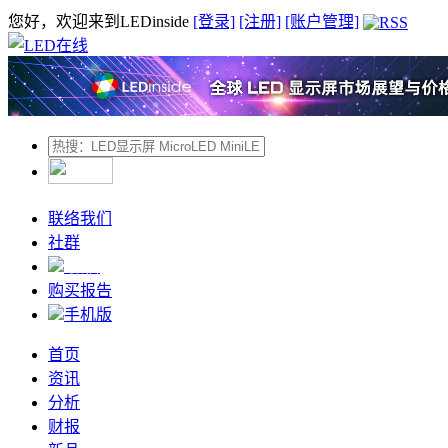
您好，欢迎来到LEDinside
[登录]
[注册]
[账户管理]
联络我们
社群
微信
购买报告
手机版
首页
资讯
分析
财报