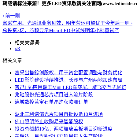
转载请标注来源！更多LED资讯敬请关注官网(www.ledinside.cn
‹ 前一则
富采车用、光通讯业务见效，明年营运可望优于今年
后一则 ›
总投资3亿，芯颖显示MicroLED中试线明年小批量试产
相关关键词:
xR
相关文章
富采出售錼创股权，用于资金配置调整与财务优化
LED影院建设持续推进，长沙与广州两地加速布局
智己LS6应用瑞丰Mini LED车载屏、聚飞交互式尾灯
兆驰股份光通芯片项目进入流片阶段
连城数控蓝宝石单晶炉获欧洲订单
湖北三利谱偏光片项目首批设备10月进场
佛山照明终止收购易来智能股权
投资总额超10亿，两项玻璃盖板项目迎新进度
芯瑞达、星光股份LED项目进入生产阶段