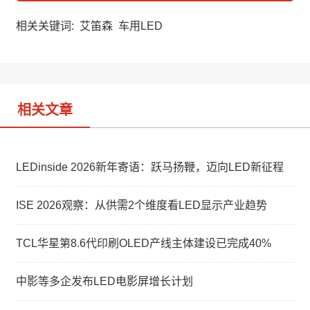
C
n
n
h
a
k
a
W
e
相关关键词:
艾笛森
车用LED
t
e
d
i
I
b
n
o
相关文章
LEDinside 2026新年寄语：跃马扬鞭，迈向LED新征程
ISE 2026观察：从供需2个维度看LED显示产业趋势
TCL华星第8.6代印刷OLED产线主体建设已完成40%
中影等多企发布LED电影屏增长计划