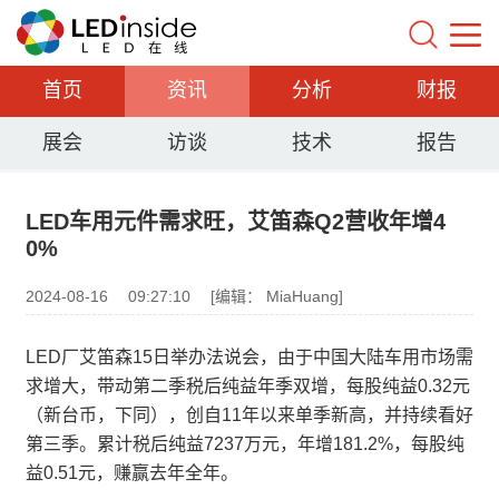
首页
资讯
分析
财报
展会
访谈
技术
报告
LED车用元件需求旺，艾笛森Q2营收年增4
0%
2024-08-16
09:27:10
[编辑： MiaHuang]
LED厂艾笛森15日举办法说会，由于中国大陆车用市场需
求增大，带动第二季税后纯益年季双增，每股纯益0.32元
（新台币，下同），创自11年以来单季新高，并持续看好
第三季。累计税后纯益7237万元，年增181.2%，每股纯
益0.51元，赚赢去年全年。