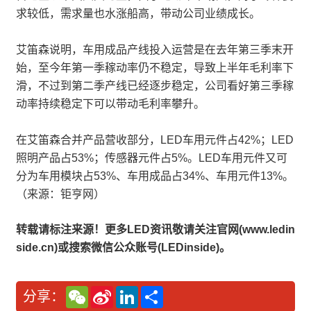
求较低，需求量也水涨船高，带动公司业绩成长。
艾笛森说明，车用成品产线投入运营是在去年第三季末开
始，至今年第一季稼动率仍不稳定，导致上半年毛利率下
滑，不过到第二季产线已经逐步稳定，公司看好第三季稼
动率持续稳定下可以带动毛利率攀升。
在艾笛森合并产品营收部分，LED车用元件占42%；LED
照明产品占53%；传感器元件占5%。LED车用元件又可
分为车用模块占53%、车用成品占34%、车用元件13%。
（来源：钜亨网）
转载请标注来源！更多LED资讯敬请关注官网(www.ledin
side.cn)或搜索微信公众账号(LEDinside)。
W
S
L
分
分享：
e
i
i
享