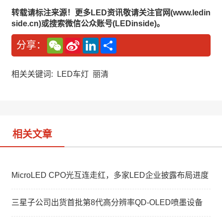
转载请标注来源！更多LED资讯敬请关注官网(www.ledin
side.cn)或搜索微信公众账号(LEDinside)。
W
S
L
分
分享：
e
i
i
享
C
n
n
h
a
k
a
W
e
相关关键词:
LED车灯
丽清
t
e
d
i
I
b
n
o
相关文章
MicroLED CPO光互连走红，多家LED企业披露布局进度
三星子公司出货首批第8代高分辨率QD-OLED喷墨设备