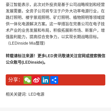
豪江智能表示，此次对外投资是基于公司战略规划和经营
发展需要。全资子公司将专注于户外大功率电源行业，在
路灯照明、楼宇景观照明、矿灯照明、植物照明等领域提
供一体化电源解决方案。这一举措旨在完善公司在电子技
术产业的业务发展和布局，积极拓展新市场、新客户，增
强盈利能力，提高综合竞争力，以实现长期战略目标。
（LEDinside Mia整理）
转载请标注来源！更多LED资讯敬请关注官网或搜索微信
公众账号(LEDinside)。
W
S
L
分
分享：
e
i
i
享
C
n
n
h
a
k
a
W
e
相关关键词:
LED电源
t
e
d
i
I
b
n
o