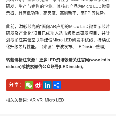
研发、生产与销售的企业。其核心产品为Micro LED微显
示器，具有低功耗、高亮度、高刷新率、高PPI等优势。
此前，溢彩芯光的“面向AR应用的Micro LED微显示芯片
研发及产业化”项目已成功入选市级重点研发项目，并计
划与甬江实验室联手建设Micro LED研发中试线，持续优
化升级芯片性能。（来源：宁波发布、LEDinside整理）
转载请标注来源！更多LED资讯敬请关注官网(www.ledin
side.cn)或搜索微信公众账号(LEDinside)。
W
S
L
分
分享：
e
i
i
享
C
n
n
h
a
k
a
W
e
相关关键词:
AR VR
Micro LED
t
e
d
i
I
b
n