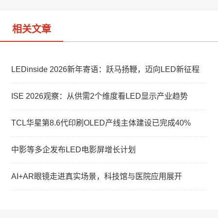
o
相关文章
LEDinside 2026新年寄语：跃马扬鞭，迈向LED新征程
ISE 2026观察：从供需2个维度看LED显示产业趋势
TCL华星第8.6代印刷OLED产线主体建设已完成40%
中影等多企发布LED电影屏增长计划
AI+AR眼镜走进真实场景，科技馆与医院应用展开