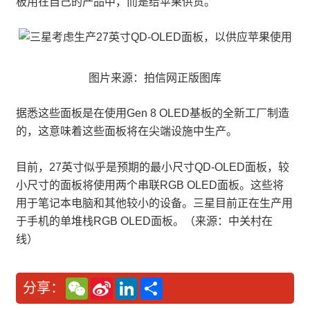
板用在自己的产品中，而是给苹果供货。
图片来源：拍信网正版图库
据悉这些面板是在使用Gen 8 OLED基板的全新工厂制造
的，这意味着这些面板将在尖端设施中生产。
目前，27英寸似乎是预期的最小尺寸QD-OLED面板，较
小尺寸的面板将使用两个串联RGB OLED面板。这些将
用于笔记本电脑和其他较小的设备。三星目前正在生产用
于手机的单堆栈RGB OLED面板。（来源：中关村在
线）
W
S
L
分
分享：
e
i
i
享
C
n
n