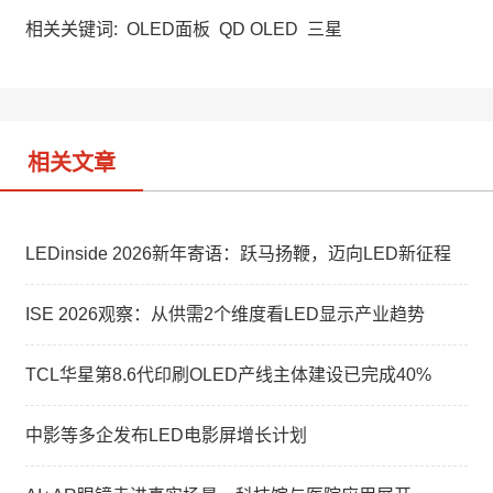
h
a
k
a
W
e
相关关键词:
OLED面板
QD OLED
三星
t
e
d
i
I
b
n
o
相关文章
LEDinside 2026新年寄语：跃马扬鞭，迈向LED新征程
ISE 2026观察：从供需2个维度看LED显示产业趋势
TCL华星第8.6代印刷OLED产线主体建设已完成40%
中影等多企发布LED电影屏增长计划