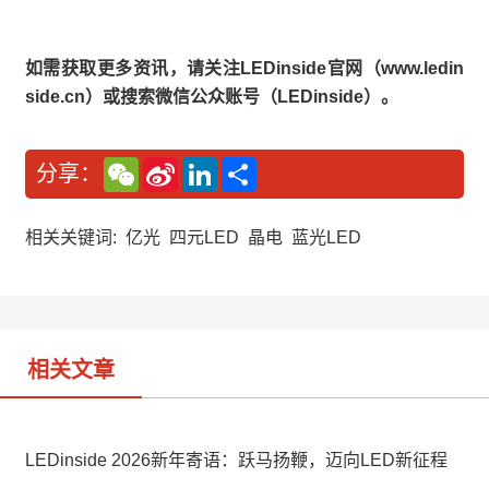
如需获取更多资讯，请关注LEDinside官网（www.ledin
side.cn）或搜索微信公众账号（LEDinside）。
W
S
L
分
分享：
e
i
i
享
C
n
n
h
a
k
a
W
e
相关关键词:
亿光
四元LED
晶电
蓝光LED
t
e
d
i
I
b
n
o
相关文章
LEDinside 2026新年寄语：跃马扬鞭，迈向LED新征程