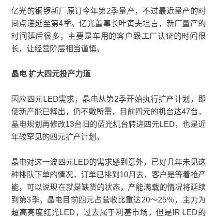
亿光的铜锣新厂原订今年第2季量产，不过最近量产的时
间点递延至第4季。亿光董事长叶寅夫坦言，新厂量产的
时间延后很多，主要是车用的客户跟工厂认证的时间很
长，让经营阶层相当谨慎。
晶电 扩大四元投产力道
因应四元LED需求，晶电从第2季开始执行扩产计划，即
使新产能已释出，仍不敷所需，目前四元的机台达47台，
晶电规划再修改13台旧的蓝光机台转进四元LED，也是近
年较罕见的四元扩产计划。
晶电对这一波四元LED的需求感到意外，已好几年未见这
种排队下单的情况，订单已排到10月去，客户是等着抢产
能，可以说现在就是缺货的状态，产能满载的情况将延续
到第3季。晶电目前四元占营收比重达20～25％，主力为
超高亮度红光LED，过去属于利基市场，但是IR LED的