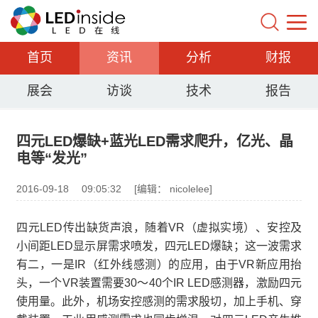
首页
资讯
分析
财报
展会
访谈
技术
报告
四元LED爆缺+蓝光LED需求爬升，亿光、晶
电等“发光”
2016-09-18
09:05:32
[编辑： nicolelee]
四元LED传出缺货声浪，随着VR（虚拟实境）、安控及
小间距LED显示屏需求喷发，四元LED爆缺；这一波需求
有二，一是IR（红外线感测）的应用，由于VR新应用抬
头，一个VR装置需要30～40个IR LED感测器，激励四元
使用量。此外，机场安控感测的需求殷切，加上手机、穿