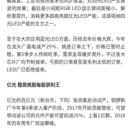
戴装置、工业用感测需求也同步增温，对四元LED产生推
波的效果；最后是小间距RGB LED显示屏间距缩小、解
析度提升，消耗更多超高亮度红光LED产能，这是吸纳四
元LED产能的主力之一。
至于在大宗应用蓝光LED方面，历经去年价格大跌，今年
在龙头厂晶电减产25％、挑选订单之下，价格已暂时止
稳，第3季步入传统旺季，需求呈现缓步爬升，不过各大
芯片厂均节制接单，亏损的订单甚至是毛利太低的订单，
LED厂已拒绝接单。
亿光 稳居类股每股获利王
亿光的百亿元（新台币，下同）投资案启动试产，铜锣新
厂今年第4季进入量产阶段，2017年开始贡献营收，可望
带动该公司的元件产能可望跃进25％、上看1亿颗，2018
年的车用专厂效益攀峰。