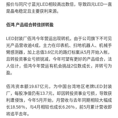
报价与同尺寸蓝光LED相较高出数倍，导致四元LED一直
是晶电稳定且主要获利来源。
佰鸿 产品组合转佳拼转盈
LED封装厂佰鸿今年营运出现转机，由于公司旗下不可见
光产品营收逾4成，主力在印表机、扫地机器人、机械手
臂感测器，加上总值3.6亿元的路灯标案从5月开始入帐，
且转投资事业亏损锐减，今年可望有更好的产品组合，法
人估计，佰鸿今年营运有机会挑战2位数成长，并转亏为
盈。
佰鸿资本额19.67亿元，为中国台湾地区老牌LED封装
厂，每股净值仍有13.7元，却因转投资事业亏损，导致获
利遭侵蚀，今年5月开始，月营收与去年同期相较大幅成
长18.58％，与4月相较也成长6.26％，前5月累计营收即
将追平去年。