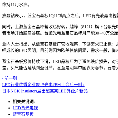
维持11月水准。
鑫晶钻表示，蓝宝石基板1Q11到高点之后，LED背光液晶电视
同时，上游蓝宝石晶棒营收也好转，越峰（8121）旗下台聚光
着市场开始脱离谷底。台聚光电蓝宝石晶棒月产能30~40万公
业内人士指出，从蓝宝石基板厂营收观察，下游需求已止稳；
幅成长的LED照明，目前则因为欧美债信问题，需求一般，尚
蓝宝石基板报价持续下滑，LED晶粒厂为了避免跌价损失，对
差，买气能否延续到圣诞节，甚至是明年中国农历春节，要看
‹ 前一则
LED行业优秀企业聚飞光电昨日上会
后一则 ›
日本NGK Insulators展出超高亮LED外延片新品
相关关键词:
LED背光电视
蓝宝石基板