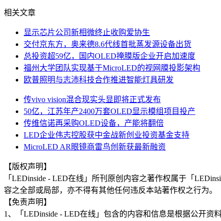
相关文章
显示芯片公司新相微终止收购爱协生
交付京东方，奥来德8.6代线首批蒸发源设备出货
总投资超59亿，国内OLED掩膜版企业开启加速度
福州大学团队实现基于MicroLED的视网膜投影架构
欧普照明与志沛科技合作推进智能灯具研发
传vivo vision混合现实头显即将正式发布
50亿，江苏年产2400万套OLED显示模组项目投产
传维信诺再采购OLED设备，产能将翻倍
LED企业伟志控股获中金战新创业投资基金支持
MicroLED AR眼镜商雷鸟创新获最新融资
【版权声明】
「LEDinside - LED在线」所刊原创内容之著作权属于「
容之全部或局部，亦不得有其他任何违反本站著作权之行为。
【免责声明】
1、「LEDinside - LED在线」包含的内容和信息是