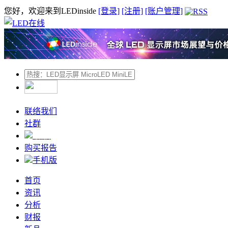
您好，欢迎来到LEDinside
[登录]
[注册]
[账户管理]
联络我们
社群
微信
购买报告
手机版
首页
资讯
分析
财报