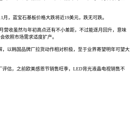
11月，蓝宝石基板价格大跌将近19美元，跌无可跌。
光电月营收虽然与年初高点还有不小差距，不过能逐月回升，意味
还是会依照市场需求适度扩产。
解，以韩国品牌厂拉货动作相对积极，至于业界寄望明年可望大
厂评估，之前欧美感恩节销售旺季，LED背光液晶电视销售不