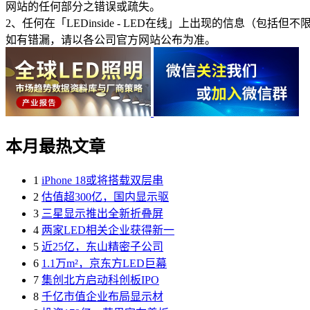
网站的任何部分之错误或疏失。
2、任何在「LEDinside - LED在线」上出现的信息
如有错漏，请以各公司官方网站公布为准。
本月最热文章
1
iPhone 18或将搭载双层串
2
估值超300亿，国内显示驱
3
三星显示推出全新折叠屏
4
两家LED相关企业获得新一
5
近25亿，东山精密子公司
6
1.1万m²，京东方LED巨幕
7
集创北方启动科创板IPO
8
千亿市值企业布局显示材