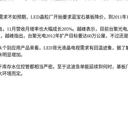
需求不如预期，LED晶粒厂开始要求蓝宝石基板降价，到2011年
电，11月营收月增率也大幅成长205%。越峰表示，目前台聚
厘，越峰指出，台聚光电2012年扩产目标要达60万公厘，不过
从个别应用产品来看，LED背光液晶电视需求有回温迹象，据了
未明显增加。
于库存水位控管都相当严密。至于这波急单能延续到何时，基板
大环境而定。