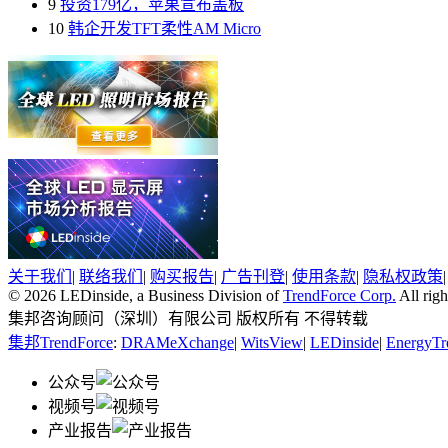
9
投资179亿，苹果宣布盖板
10
韩企开发TFT柔性AM Micro
关于我们
|
联络我们
|
购买报告
|
广告刊登
|
使用条款
|
隐私权政策
© 2026 LEDinside, a Business Division of
TrendForce Corp.
All righ
集邦咨询顾问（深圳）有限公司 版权所有 不得转载
集邦TrendForce
:
DRAMeXchange
|
WitsView
|
LEDinside
|
EnergyTr
公众号
视频号
产业报告