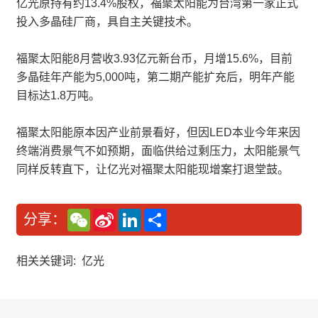
亿光原持有约13.4%股权，福聚太阳能为台湾第一家正式
投入多晶硅厂商，具自主关键技术。
福聚太阳能8月营收3.93亿元新台币，月增15.6%，目前
多晶硅年产能为5,000吨，第二期产能扩充后，明年产能
目标达1.8万吨。
福聚太阳能原本因产业前景看好，但因LED本业今年来因
终端消费景气不如预期，面临供给过剩压力，太阳能景气
同样反转直下，让亿光对福聚太阳能现增案打退堂鼓。
W
S
L
分
分享：
e
i
i
享
C
n
n
h
a
k
a
W
e
相关关键词:
亿光
t
e
d
i
I
b
n
o