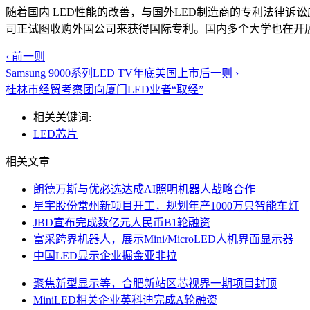
随着国内 LED性能的改善，与国外LED制造商的专利法律
司正试图收购外国公司来获得国际专利。国内多个大学也在开展
‹ 前一则
Samsung 9000系列LED TV年底美国上市
后一则 ›
桂林市经贸考察团向厦门LED业者“取经”
相关关键词:
LED芯片
相关文章
朗德万斯与优必选达成AI照明机器人战略合作
星宇股份常州新项目开工，规划年产1000万只智能车灯
JBD宣布完成数亿元人民币B1轮融资
富采跨界机器人，展示Mini/MicroLED人机界面显示器
中国LED显示企业掘金亚非拉
聚焦新型显示等，合肥新站区芯视界一期项目封顶
MiniLED相关企业英科迪完成A轮融资