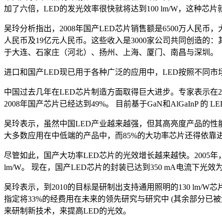
加了六倍，LED的发光效率很快就将达到100 lm/W，这种芯
吴玲分析指出，2008年国产LED芯片销售额是6500万人民币，大
人民币及19亿元人民币。这些收入是3000家公司共同创造的：其
于大连、石家庄（河北）、扬州、上海、厦门、南昌与深圳。
进口和国产LED现已用于各种广泛的应用中，LED按照不同市场
中国过去几年在LED芯片制造方面取得巨大进步。专家表示在2
2008年国产芯片已经达到49%。 目前基于GaN和AlGaInP 的
吴玲表示，虽然中国LED产业越来越强，但其高亮度产品的性
大多数应用在中低端的产品中，而85%的大功率芯片还得依靠
尽管如此，国产大功率LED芯片的光效增长越来越快。2005年，使
lm/W。 现在，国产LED芯片的封装已达到350 mA电流下光效为80
吴玲表示，到2010的目标是研制出支持通用照明的130 lm/
指定将33%的经费用在未来的领先研究与研究中 (其余部分已被
来研制新技术，来提高LED的光效。