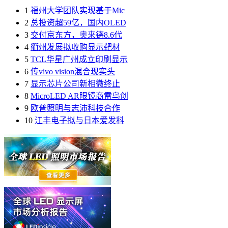
1
福州大学团队实现基于Mic
2
总投资超59亿，国内OLED
3
交付京东方，奥来德8.6代
4
衢州发展拟收购显示靶材
5
TCL华星广州成立印刷显示
6
传vivo vision混合现实头
7
显示芯片公司新相微终止
8
MicroLED AR眼镜商雷鸟创
9
欧普照明与志沛科技合作
10
江丰电子拟与日本爱发科