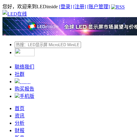
您好，欢迎来到LEDinside
[登录]
[注册]
[账户管理]
联络我们
社群
微信
购买报告
手机版
首页
资讯
分析
财报