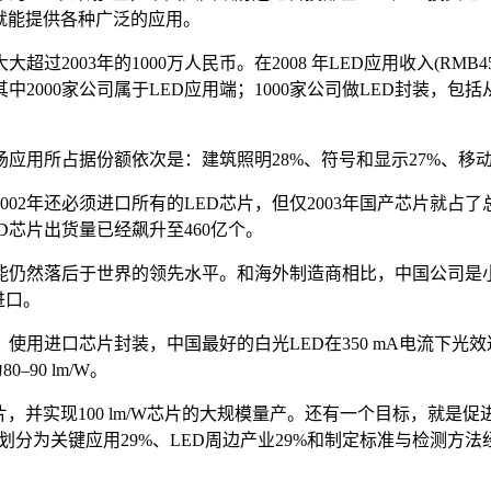
片就能提供各种广泛的应用。
大超过2003年的1000万人民币。在2008 年LED应用收入(RM
中2000家公司属于LED应用端；1000家公司做LED封装，包括
应用所占据份额依次是：建筑照明28%、符号和显示27%、移动设
002年还必须进口所有的LED芯片，但仅2003年国产芯片就占
 LED芯片出货量已经飙升至460亿个。
能仍然落后于世界的领先水平。和海外制造商相比，中国公司是
进口。
用进口芯片封装，中国最好的白光LED在350 mA电流下光效达到了
–90 lm/W。
W芯片，并实现100 lm/W芯片的大规模量产。还有一个目标，就
划分为关键应用29%、LED周边产业29%和制定标准与检测方