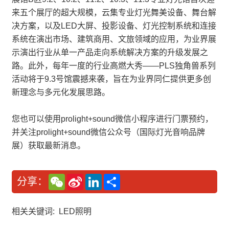
来五个展厅的超大规模，云集专业灯光舞美设备、舞台解
决方案，以及LED大屏、投影设备、灯光控制系统和连接
系统在演出市场、建筑商用、文旅领域的应用，为业界展
示演出行业从单一产品走向系统解决方案的升级发展之
路。此外，每年一度的行业高燃大秀——PLS独角兽系列
活动将于9.3号馆震撼来袭，旨在为业界同仁提供更多创
新理念与多元化发展思路。
您也可以使用prolight+sound微信小程序进行门票预约，
并关注prolight+sound微信公众号（国际灯光音响品牌
展）获取最新消息。
W
S
L
分
分享：
e
i
i
享
C
n
n
h
a
k
a
W
e
相关关键词:
LED照明
t
e
d
i
I