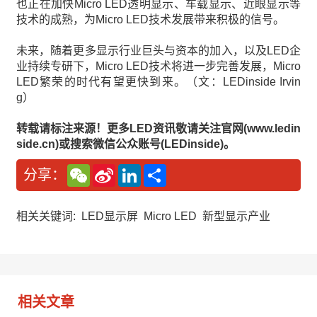
也正在加快Micro LED透明显示、车载显示、近眼显示等
技术的成熟，为Micro LED技术发展带来积极的信号。
未来，随着更多显示行业巨头与资本的加入，以及LED企
业持续专研下，Micro LED技术将进一步完善发展，Micro
LED繁荣的时代有望更快到来。（文：LEDinside Irvin
g）
转载请标注来源！更多LED资讯敬请关注官网(www.ledin
side.cn)或搜索微信公众账号(LEDinside)。
W
S
L
分
分享：
e
i
i
享
C
n
n
h
a
k
a
W
e
相关关键词:
LED显示屏
Micro LED
新型显示产业
t
e
d
i
I
b
n
o
相关文章