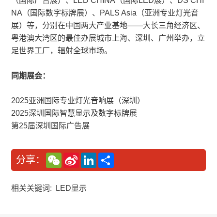
（国际广告展）、LED CHINA（国际LED展）、DS CHI
NA（国际数字标牌展）、PALS Asia（亚洲专业灯光音
展）等，分别在中国两大产业基地——大长三角经济区、
粤港澳大湾区的最佳办展城市上海、深圳、广州举办，立
足世界工厂，辐射全球市场。
同期展会：
2025亚洲国际专业灯光音响展（深圳）
2025深圳国际智慧显示及数字标牌展
第25届深圳国际广告展
W
S
L
分
分享：
e
i
i
享
C
n
n
h
a
k
a
W
e
相关关键词:
LED显示
t
e
d
i
I
b
n