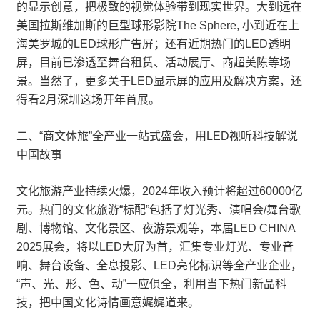
的显示创意，把极致的视觉体验带到现实世界。大到远在
美国拉斯维加斯的巨型球形影院The Sphere, 小到近在上
海美罗城的LED球形广告屏；还有近期热门的LED透明
屏，目前已渗透至舞台租赁、活动展厅、商超美陈等场
景。当然了，更多关于LED显示屏的应用及解决方案，还
得看2月深圳这场开年首展。
二、“商文体旅”全产业一站式盛会，用LED视听科技解说
中国故事
文化旅游产业持续火爆，2024年收入预计将超过60000亿
元。热门的文化旅游“标配”包括了灯光秀、演唱会/舞台歌
剧、博物馆、文化景区、夜游景观等，本届LED CHINA
2025展会，将以LED大屏为首，汇集专业灯光、专业音
响、舞台设备、全息投影、LED亮化标识等全产业企业，
“声、光、形、色、动”一应俱全，利用当下热门新品科
技，把中国文化诗情画意娓娓道来。