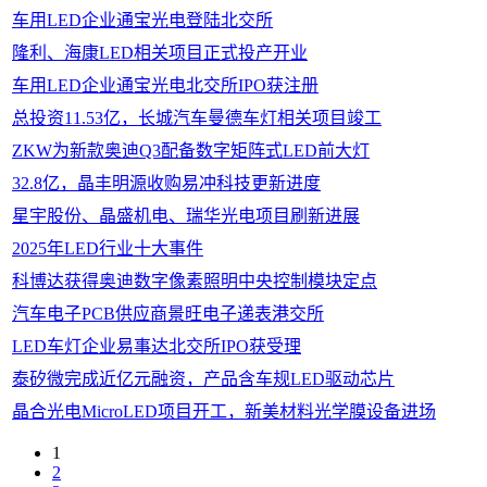
车用LED企业通宝光电登陆北交所
隆利、海康LED相关项目正式投产开业
车用LED企业通宝光电北交所IPO获注册
总投资11.53亿，长城汽车曼德车灯相关项目竣工
ZKW为新款奥迪Q3配备数字矩阵式LED前大灯
32.8亿，晶丰明源收购易冲科技更新进度
星宇股份、晶盛机电、瑞华光电项目刷新进展
2025年LED行业十大事件
科博达获得奥迪数字像素照明中央控制模块定点
汽车电子PCB供应商景旺电子递表港交所
LED车灯企业易事达北交所IPO获受理
泰矽微完成近亿元融资，产品含车规LED驱动芯片
晶合光电MicroLED项目开工，新美材料光学膜设备进场
1
2