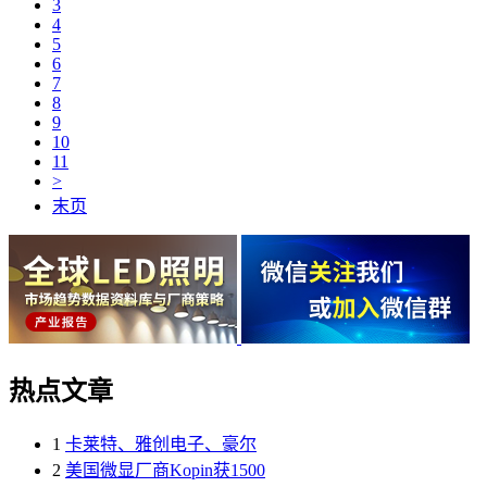
3
4
5
6
7
8
9
10
11
>
末页
热点文章
1
卡莱特、雅创电子、豪尔
2
美国微显厂商Kopin获1500