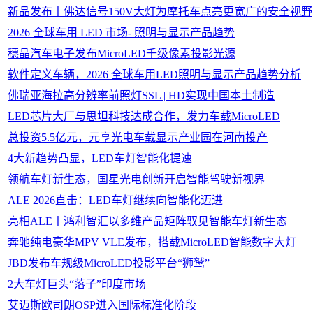
新品发布丨佛达信号150V大灯为摩托车点亮更宽广的安全视野
2026 全球车用 LED 市场- 照明与显示产品趋势
穗晶汽车电子发布MicroLED千级像素投影光源
软件定义车辆，2026 全球车用LED照明与显示产品趋势分析
佛瑞亚海拉高分辨率前照灯SSL | HD实现中国本土制造
LED芯片大厂与思坦科技达成合作，发力车载MicroLED
总投资5.5亿元，元亨光电车载显示产业园在河南投产
4大新趋势凸显，LED车灯智能化提速
领航车灯新生态，国星光电创新开启智能驾驶新视界
ALE 2026直击：LED车灯继续向智能化迈进
亮相ALE丨鸿利智汇以多维产品矩阵驭见智能车灯新生态
奔驰纯电豪华MPV VLE发布，搭载MicroLED智能数字大灯
JBD发布车规级MicroLED投影平台“狮鹫”
2大车灯巨头“落子”印度市场
艾迈斯欧司朗OSP进入国际标准化阶段