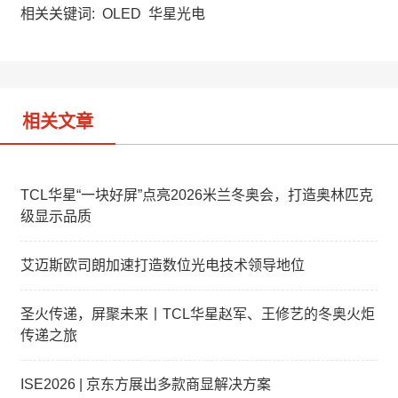
a
W
e
相关关键词:
OLED
华星光电
t
e
d
i
I
b
n
o
相关文章
TCL华星“一块好屏”点亮2026米兰冬奥会，打造奥林匹克
级显示品质
艾迈斯欧司朗加速打造数位光电技术领导地位
圣火传递，屏聚未来丨TCL华星赵军、王修艺的冬奥火炬
传递之旅
ISE2026 | 京东方展出多款商显解决方案