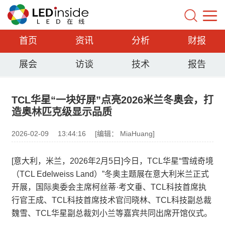
首页
资讯
分析
财报
展会
访谈
技术
报告
TCL华星“一块好屏”点亮2026米兰冬奥会，打
造奥林匹克级显示品质
2026-02-09
13:44:16
[编辑： MiaHuang]
[意大利，米兰，2026年2月5日]今日，TCL华星“雪绒奇境
（TCL Edelweiss Land）”冬奥主题展在意大利米兰正式
开展，国际奥委会主席柯丝蒂·考文垂、TCL科技首席执
行官王成、TCL科技首席技术官闫晓林、TCL科技副总裁
魏雪、TCL华星副总裁刘小兰等嘉宾共同出席开馆仪式。