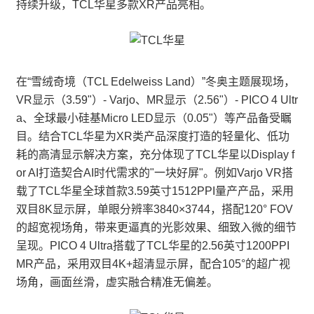
持续升级，TCL华星多款XR产品亮相。
在“雪绒奇境（TCL Edelweiss Land）”冬奥主题展现场，
VR显示（3.59"）- Varjo、MR显示（2.56"）- PICO 4 Ultr
a、全球最小硅基Micro LED显示（0.05"）等产品备受瞩
目。结合TCL华星为XR类产品深度打造的轻量化、低功
耗的高清显示解决方案，充分体现了TCL华星以Display f
or AI打造契合AI时代需求的"一块好屏"。例如Varjo VR搭
载了TCL华星全球首款3.59英寸1512PPI量产产品，采用
双目8K显示屏，单眼分辨率3840×3744，搭配120° FOV
的超宽视场角，带来更逼真的光影效果、细致入微的细节
呈现。PICO 4 Ultra搭载了TCL华星的2.56英寸1200PPI
MR产品，采用双目4K+超清显示屏，配合105°的超广视
场角，画面丝滑，虚实融合精准无偏差。