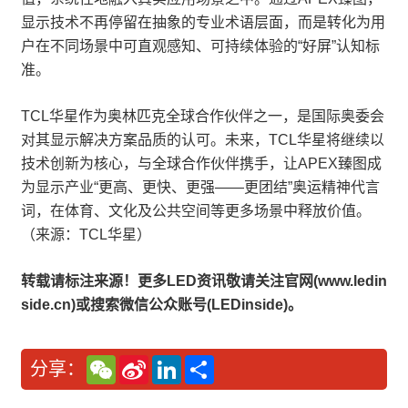
显示技术不再停留在抽象的专业术语层面，而是转化为用
户在不同场景中可直观感知、可持续体验的“好屏”认知标
准。
TCL华星作为奥林匹克全球合作伙伴之一，是国际奥委会
对其显示解决方案品质的认可。未来，TCL华星将继续以
技术创新为核心，与全球合作伙伴携手，让APEX臻图成
为显示产业“更高、更快、更强——更团结”奥运精神代言
词，在体育、文化及公共空间等更多场景中释放价值。
（来源：TCL华星）
转载请标注来源！更多LED资讯敬请关注官网(www.ledin
side.cn)或搜索微信公众账号(LEDinside)。
W
S
L
分
分享：
e
i
i
享
C
n
n
h
a
k