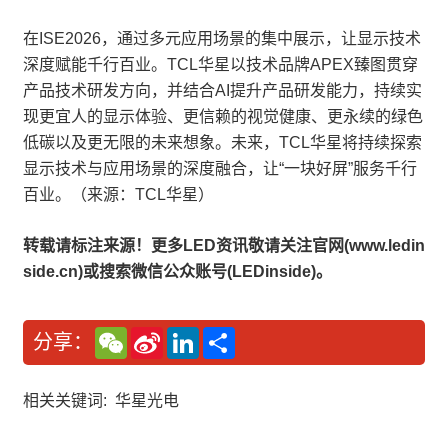
在ISE2026，通过多元应用场景的集中展示，让显示技术
深度赋能千行百业。TCL华星以技术品牌APEX臻图贯穿
产品技术研发方向，并结合AI提升产品研发能力，持续实
现更宜人的显示体验、更信赖的视觉健康、更永续的绿色
低碳以及更无限的未来想象。未来，TCL华星将持续探索
显示技术与应用场景的深度融合，让“一块好屏”服务千行
百业。（来源：TCL华星）
转载请标注来源！更多LED资讯敬请关注官网(www.ledin
side.cn)或搜索微信公众账号(LEDinside)。
W
S
L
分
分享：
e
i
i
享
C
n
n
h
a
k
a
W
e
相关关键词:
华星光电
t
e
d
i
I
b
n