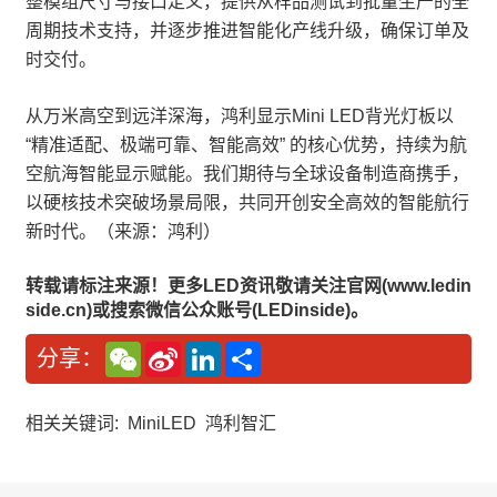
整模组尺寸与接口定义，提供从样品测试到批量生产的全
周期技术支持，并逐步推进智能化产线升级，确保订单及
时交付。
从万米高空到远洋深海，鸿利显示Mini LED背光灯板以
“精准适配、极端可靠、智能高效” 的核心优势，持续为航
空航海智能显示赋能。我们期待与全球设备制造商携手，
以硬核技术突破场景局限，共同开创安全高效的智能航行
新时代。（来源：鸿利）
转载请标注来源！更多LED资讯敬请关注官网(www.ledin
side.cn)或搜索微信公众账号(LEDinside)。
W
S
L
分
分享：
e
i
i
享
C
n
n
h
a
k
a
W
e
相关关键词:
MiniLED
鸿利智汇
t
e
d
i
I
b
n
o