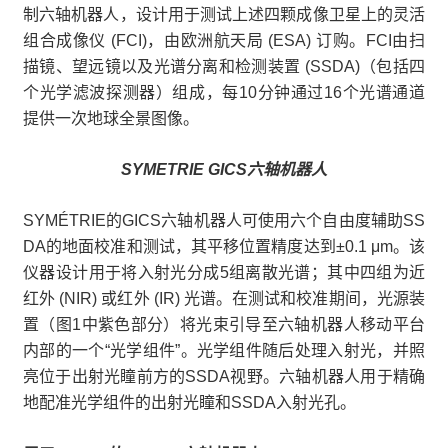
制六轴机器人，设计用于测试上述四颗成像卫星上的灵活
组合成像仪 (FCI)，由欧洲航天局 (ESA) 订购。FCI由扫
描镜、望远镜以及光谱分离和检测装置 (SSDA)（包括四
个光学滤波探测器）组成，每10分钟通过16个光谱通道
提供一次地球全景图像。
SYMETRIE GICS六轴机器人
SYMÉTRIE的GICS六轴机器人可使用六个自由度辅助SS
DA的地面校准和测试，其平移位置精度达到±0.1 μm。该
仪器设计用于将入射光分成5组离散光谱；其中四组为近
红外 (NIR) 或红外 (IR) 光谱。在测试和校准期间，光源装
置（图1中紫色部分）将光束引导至六轴机器人移动平台
内部的一个“光学组件”。光学组件随后处理入射光，并照
亮位于出射光瞳前方的SSDA视野。六轴机器人用于精确
地配准光学组件的出射光瞳和SSDA入射光孔。