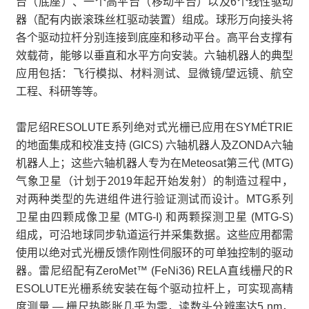
台（底座）、一个高平台（移动平台）以及6个线性驱动
器（配有内嵌滚珠丝杠驱动装置）组成。球形万向接头将
各个驱动拉杆分别连接到底座和移动平台。高平台支撑有
效载荷，能够以垂直和水平方向安装。六轴机器人的典型
应用包括：飞行模拟、材料测试、显微镜/望远镜、航空
工程、科研等等。
雷尼绍RESOLUTE系列绝对式光栅已应用在SYMÉTRIE
的地面集成和校准支持 (GICS) 六轴机器人及ZONDA六轴
机器人上；这些六轴机器人专为在Meteosat第三代 (MTG)
气象卫星（计划于2019年起开始发射）的制造过程中，
对两种类型的先进组件进行验证测试而设计。MTG系列
卫星由四颗成像卫星 (MTG-I) 和两颗探测卫星 (MTG-S)
组成，可沿地球同步轨道运行并采集数据。这些应用都需
使用以绝对式光栅反馈作刚性伺服环的可单独控制的驱动
器。雷尼绍配有ZeroMet™ (FeNi36) RELA直线栅尺的R
ESOLUTE光栅系统安装在每个驱动拉杆上，可实现高精
度测量 — 栅尺热膨胀几乎为零，读数头分辨率达5 nm，