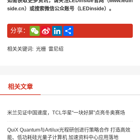
如需获取更多资讯，请关注LEDinside官网（www.ledin
side.cn）或搜索微信公众账号（LEDinside）。
W
S
L
分
分享：
e
i
i
享
C
n
n
h
a
k
a
W
e
相关关键词:
光栅
雷尼绍
t
e
d
i
I
b
n
o
相关文章
米兰见证中国速度，TCL华星“一块好屏”点亮冬奥赛场
QuiX Quantum与Artilux光程研创进行策略合作 打造高效
能、低功耗硅光量子计算机 加速资料中心应用落地