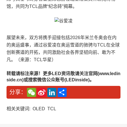
馆，共同为TCL品牌“纪念砖”揭幕。
展望未来，双方将携手迎接包括2026年米兰冬奥会在内
的奥运盛事，通过谷爱凌在奥运雪道的驰骋与TCL在全球
创新赛道的开拓，共同激励社会各界坚韧向前、敢为不
凡。（来源：TCL华星）
转载请标注来源！更多LED资讯敬请关注官网(www.ledin
side.cn)或搜索微信公众账号(LEDinside)。
W
S
L
分
分享：
e
i
i
享
C
n
n
h
a
k
a
W
e
相关关键词:
OLED
TCL
t
e
d
i
I
b
n
o