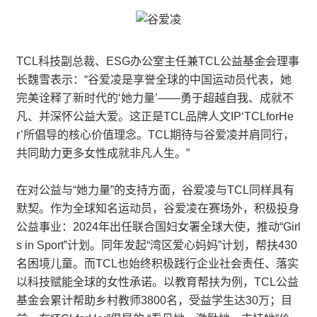
TCL科技副总裁、ESG办公室主任兼TCL公益基金会理事
长魏雪表示：“谷爱凌是享誉全球的中国运动员代表，她
完美诠释了新时代的‘她力量’——勇于超越自我、成就不
凡、并深怀公益大爱。这正是TCL品牌人文IP‘TCLforHe
r’所倡导的核心价值理念。TCL期待与谷爱凌并肩同行，
共同助力更多女性成就非凡人生。”
在对公益与“她力量”的支持方面，谷爱凌与TCL同样具有
默契。作为全球知名运动员，谷爱凌在赛场外，积极投身
公益事业：2024年出任联合国妇女署全球大使，推动“Girl
s in Sport”计划。同年发起“湾区爱心妈妈”计划，帮扶430
名困境儿童。而TCL也始终积极践行企业社会责任、落实
以科技赋能全球的女性承诺。以教育帮扶为例，TCL公益
基金会累计帮助乡村教师3800名，受益学生达30万；目