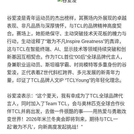
谷爱凌是青年运动员的杰出榜样，其赛场内外展现的卓越
表现、非凡品质与深厚情怀，与TCL的品牌精神高度契
合。赛场上，她拒绝保守、主动突破技术天花板的魄力与
行动，生动诠释了“敢为不凡Inspire Greatness”的真谛，
这与TCL在智能终端、AI、显示技术等领域持续突破和创
新基因互相契合。作为TCL首位“00后”全球品牌代言人，
身兼职业运动员、斯坦福学霸、时尚模特等多重身份的谷
爱凌，正代表着Z世代斜杠跨界、多元发展的新青年力
量，印证了TCL品牌人文IP “TCLYoung”的年轻化理念。
谷爱凌表示：“这个夏天，我有幸成为了TCL全球品牌代
言人，同时加入了Team TCL，会与奥林匹克全球合作伙
伴TCL并肩出发，去做一件很酷的事——用热爱与勇敢改
变世界！2026年米兰冬奥会即将到来，期待与TCL一
起‘敢为不凡’，向新高度发起挑战！”