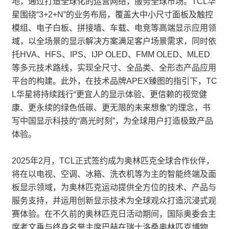
地，通过打造全球化的运营网络，服务全球市场。TCL华
星围绕“3+2+N”的业务布局，覆盖大中小尺寸面板及触控
模组、电子白板、拼接墙、车载、电竞等高端显示应用领
域，以全场景的显示解决方案满足客户场景需求，同时依
托HVA、HFS、IPS、IJP OLED、FMM OLED、MLED
等多元技术路线，实现全尺寸、全品类、全形态产品应用
平台的构建。此外，在技术品牌APEX臻图的指引下，TC
L华星将持续践行“更宜人的显示体验、更信赖的视觉健
康、更永续的绿色低碳、更无限的未来想象”的理念，书
写中国显示科技的“高光时刻”，为全球用户打造极致产品
体验。
2025年2月，TCL正式签约成为奥林匹克全球合作伙伴，
将在以电视、空调、冰箱、洗衣机等为主的智能终端及面
板显示领域，为奥林匹克运动提供全方位的技术、产品与
服务支持，并运用创新显示技术为全球观众打造沉浸式观
赛体验。在不久前的奥林匹克日活动期间，国际奥委会主
席考文垂与终身名誉主席巴赫在瑞士洛桑奥林匹克博物