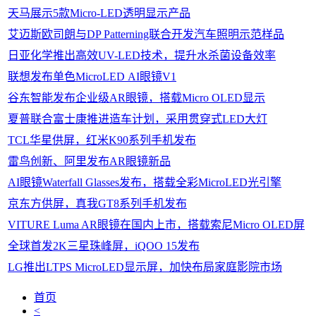
天马展示5款Micro-LED透明显示产品
艾迈斯欧司朗与DP Patterning联合开发汽车照明示范样品
日亚化学推出高效UV-LED技术，提升水杀菌设备效率
联想发布单色MicroLED AI眼镜V1
谷东智能发布企业级AR眼镜，搭载Micro OLED显示
夏普联合富士康推进造车计划，采用贯穿式LED大灯
TCL华星供屏，红米K90系列手机发布
雷鸟创新、阿里发布AR眼镜新品
AI眼镜Waterfall Glasses发布，搭载全彩MicroLED光引擎
京东方供屏，真我GT8系列手机发布
VITURE Luma AR眼镜在国内上市，搭载索尼Micro OLED屏
全球首发2K三星珠峰屏，iQOO 15发布
LG推出LTPS MicroLED显示屏，加快布局家庭影院市场
首页
<