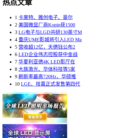
热点文章
1
卡莱特、雅创电子、豪尔
2
美国微显厂商Kopin获1500
3
LG电子与LGD共研130英寸M
4
重庆UME影城将引入LED Ma
5
营收超12亿，天德钰公布2
6
LED企业伟志控股获中金战
7
华夏利亚德4K LED影厅在
8
大族激光、华体科技等5家
9
刷新率最高720Hz，华硕推
10
LGE、技嘉正式发售第四代