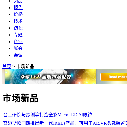
新品
报告
价格
技术
访谈
专题
企业
展会
会议
首页
>
市场新品
市场新品
台工研院与錼创等打造全彩MicroLED AI眼镜
艾迈斯欧司朗推出新一代IREDs产品，可用于AR/VR头戴装置