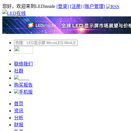
您好，欢迎来到LEDinside
[登录]
[注册]
[账户管理]
联络我们
社群
微信
购买报告
手机版
首页
资讯
分析
财报