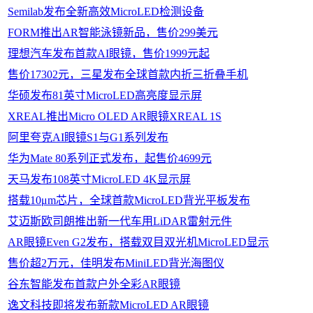
Semilab发布全新高效MicroLED检测设备
FORM推出AR智能泳镜新品，售价299美元
理想汽车发布首款AI眼镜，售价1999元起
售价17302元，三星发布全球首款内折三折叠手机
华硕发布81英寸MicroLED高亮度显示屏
XREAL推出Micro OLED AR眼镜XREAL 1S
阿里夸克AI眼镜S1与G1系列发布
华为Mate 80系列正式发布，起售价4699元
天马发布108英寸MicroLED 4K显示屏
搭载10μm芯片，全球首款MicroLED背光平板发布
艾迈斯欧司朗推出新一代车用LiDAR雷射元件
AR眼镜Even G2发布，搭载双目双光机MicroLED显示
售价超2万元，佳明发布MiniLED背光海图仪
谷东智能发布首款户外全彩AR眼镜
逸文科技即将发布新款MicroLED AR眼镜