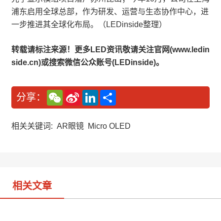
浦东启用全球总部，作为研发、运营与生态协作中心，进
一步推进其全球化布局。（LEDinside整理）
转载请标注来源！更多LED资讯敬请关注官网(www.ledin
side.cn)或搜索微信公众账号(LEDinside)。
W
S
L
分
分享：
e
i
i
享
C
n
n
h
a
k
a
W
e
相关关键词:
AR眼镜
Micro OLED
t
e
d
i
I
b
n
o
相关文章