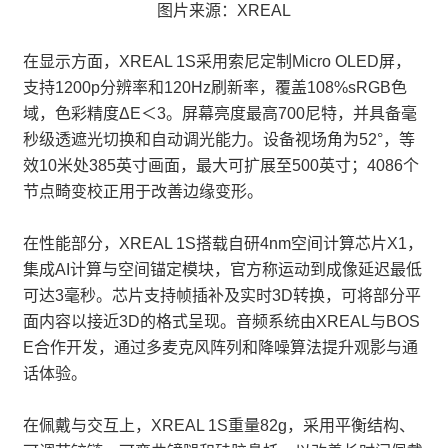
图片来源：XREAL
在显示方面，XREAL 1S采用索尼定制Micro OLED屏，
支持1200p分辨率和120Hz刷新率，覆盖108%sRGB色
域，色彩精度ΔE＜3。屏幕亮度最高700尼特，并具备毫
秒级透遮光切换和自动调光能力。设备视场角为52°，等
效10米处385英寸画面，最大可扩展至500英寸；4086个
节点畸变校正用于改善边缘变形。
在性能部分，XREAL 1S搭载自研4nm空间计算芯片X1，
集成AI计算与空间锚定模块，官方称运动到成像延迟最低
可达3毫秒。芯片支持帧插补及实时3D转换，可将部分平
面内容以接近3D的格式呈现。音频系统由XREAL与BOS
E合作开发，通过多麦克风阵列和降噪算法提升观影与通
话体验。
在佩戴与交互上，XREAL 1S重量82g，采用平衡结构、