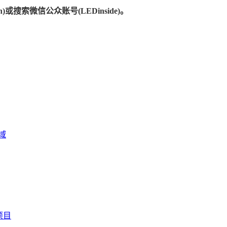
)或搜索微信公众账号(LEDinside)。
域
项目