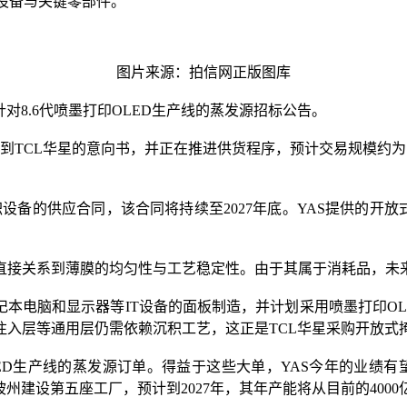
核心设备与关键零部件。
图片来源：拍信网正版图库
对8.6代喷墨打印OLED生产线的蒸发源招标公告。
收到TCL华星的意向书，并正在推进供货程序，预计交易规模约为1
积设备的供应合同，该合同将持续至2027年底。YAS提供的开
直接关系到薄膜的均匀性与工艺稳定性。由于其属于消耗品，未来
、笔记本电脑和显示器等IT设备的面板制造，并计划采用喷墨打印
注入层等通用层仍需依赖沉积工艺，这正是TCL华星采购开放式
6代OLED生产线的蒸发源订单。得益于这些大单，YAS今年的业
建设第五座工厂，预计到2027年，其年产能将从目前的4000亿韩