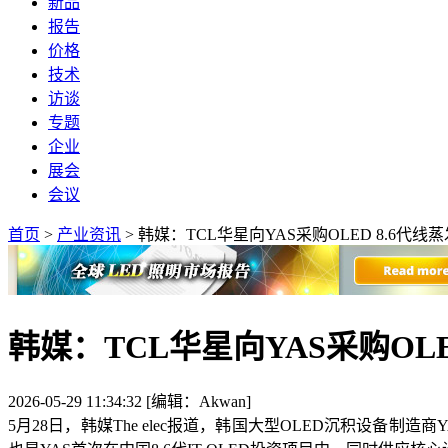
新品
报告
价格
技术
访谈
专题
企业
展会
会议
首页
>
产业资讯
>
韩媒：TCL华星向YAS采购OLED 8.6代线
韩媒：TCL华星向YAS采购OLE
2026-05-29 11:34:32 [编辑：Akwan]
5月28日，韩媒The elec报道，韩国大型OLED沉积设备