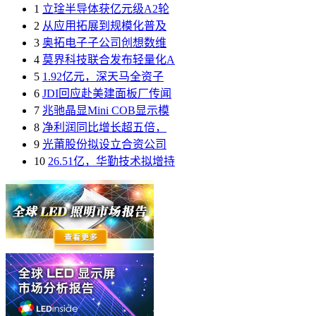
1
立琻半导体获亿元级A2轮
2
从应用拓展到规模化普及
3
奥拓电子子公司创想数维
4
莫界科技联合发布轻量化A
5
1.92亿元，深天马全资子
6
JDI回应赴美建面板厂传闻
7
兆驰晶显Mini COB显示模
8
净利润同比增长超五倍，
9
光莆股份拟设立合资公司
10
26.51亿，华勤技术拟增持