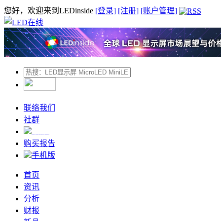
您好，欢迎来到LEDinside
[登录]
[注册]
[账户管理]
联络我们
社群
微信
购买报告
手机版
首页
资讯
分析
财报