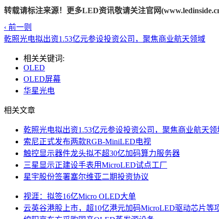
转载请标注来源！更多LED资讯敬请关注官网(www.ledinside.cn
‹ 前一则
乾照光电拟出资1.53亿元参设投资公司，聚焦商业航天领域
相关关键词:
OLED
OLED屏幕
华星光电
相关文章
乾照光电拟出资1.53亿元参设投资公司，聚焦商业航天领
索尼正式发布两款RGB-MiniLED电视
触控显示器件龙头拟不超30亿加码算力服务器
三星显示正建设手表用MicroLED试点工厂
星宇股份签署塞尔维亚二期投资协议
视涯：拟签16亿Micro OLED大单
云英谷港股上市，超10亿港元加码MicroLED驱动芯片等