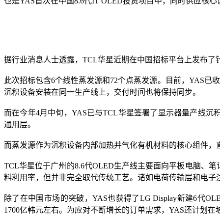
也是YAS首次在中国8.6代IT OLED投资项目中，同时供应
据行业消息人士透露，TCL华星近期在中国招标平台上发布了针
此次招标包含6个线性蒸发源和72个点蒸发源。目前，YAS已
沉积设备安装在同一生产线上，交付时间也将保持同步。
而在今年4月中旬，YAS已与TCL华星签署了显示器量产线沉
通用层。
而蒸发源作为沉积设备内部加热并气化有机材料的核心组件，
TCL华星位于广州的8.6代OLED生产线主要面向平板电脑
料利用率，但并非完全取代传统工艺。诸如电荷传输层和电子
除了在中国市场的突破，YAS也获得了LG Display新建
1700亿韩元左右。为应对不断增长的订单需求，YAS还计划在坡州