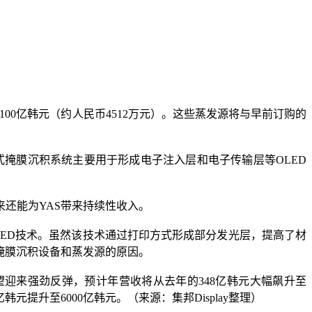
00亿韩元（约人民币4512万元）。这些蒸发源将与早前订购的
放式掩膜沉积系统主要用于形成电子注入层和电子传输层等OLED
还能为YAS带来持续性收入。
OLED技术。虽然该技术通过打印方式形成部分发光层，提高了材
掩膜沉积设备和蒸发源的原因。
绩有望迎来强劲反弹，预计年营收将从去年的348亿韩元大幅飙升至
元提升至6000亿韩元。（来源：集邦Display整理）