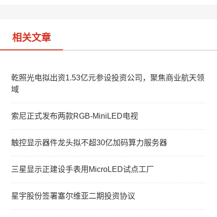
b
n
o
相关文章
乾照光电拟出资1.53亿元参设投资公司，聚焦商业航天领
域
索尼正式发布两款RGB-MiniLED电视
触控显示器件龙头拟不超30亿加码算力服务器
三星显示正建设手表用MicroLED试点工厂
星宇股份签署塞尔维亚二期投资协议