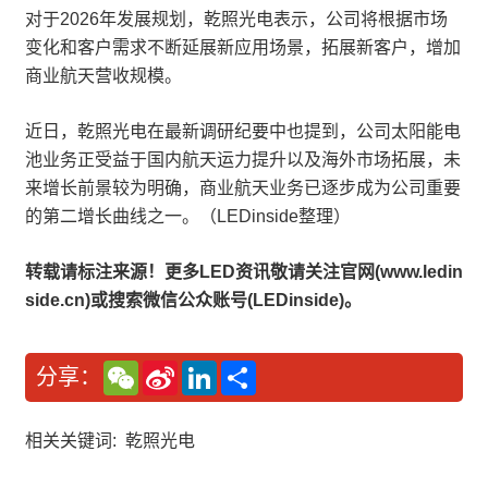
对于2026年发展规划，乾照光电表示，公司将根据市场
变化和客户需求不断延展新应用场景，拓展新客户，增加
商业航天营收规模。
近日，乾照光电在最新调研纪要中也提到，公司太阳能电
池业务正受益于国内航天运力提升以及海外市场拓展，未
来增长前景较为明确，商业航天业务已逐步成为公司重要
的第二增长曲线之一。（LEDinside整理）
转载请标注来源！更多LED资讯敬请关注官网(www.ledin
side.cn)或搜索微信公众账号(LEDinside)。
W
S
L
分
分享：
e
i
i
享
C
n
n
h
a
k
a
W
e
相关关键词:
乾照光电
t
e
d
i
I