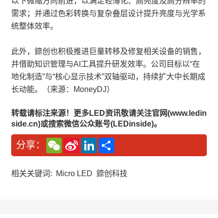
以下微缩方向前进，以满足轻薄化、高亮度及高分辨率的
需求；并通过色彩转换与复杂叠层设计提升亮度与光学系
统整体效率。
此外，錼创也积极推进巨量转移及修复相关设备的销售，
并借助知识管理与AI工具提升研发效率。公司目标以“在
地化制造”与“核心显示技术”双轴驱动，持续扩大中长期成
长动能。（来源：MoneyDJ）
转载请标注来源！更多LED资讯敬请关注官网(www.ledin
side.cn)或搜索微信公众账号(LEDinside)。
W
S
L
分
分享：
e
i
i
享
C
n
n
h
a
k
a
W
e
相关关键词:
Micro LED
錼创科技
t
e
d
i
I
b
n
o