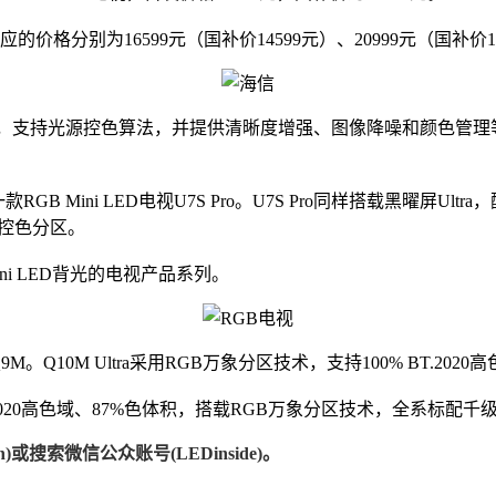
格分别为16599元（国补价14599元）、20999元（国补价189
画质芯片H7，支持光源控色算法，并提供清晰度增强、图像降噪和颜色管
GB Mini LED电视U7S Pro。U7S Pro同样搭载黑曜屏
0个控色分区。
ni LED背光的电视产品系列。
和Q9M。Q10M Ultra采用RGB万象分区技术，支持100% BT.202
T.2020高色域、87%色体积，搭载RGB万象分区技术，全系标配千级分区
)或搜索微信公众账号(LEDinside)。