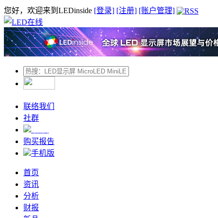
您好，欢迎来到LEDinside
[登录]
[注册]
[账户管理]
联络我们
社群
微信
购买报告
手机版
首页
资讯
分析
财报