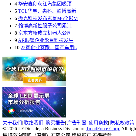
4
华安鑫创获江汽集团吸顶
5
TCL华星、惠科、翰博高新
6
微光科技发布玄景M6全彩M
7
翰博高新控股子公司累计
8
京东方新成立机器人公司
9
AR眼镜企业影目科技发生
10
22家企业赛跑，国产车用L
关于我们
|
联络我们
|
购买报告
|
广告刊登
|
使用条款
|
隐私权政策
© 2026 LEDinside, a Business Division of
TrendForce Corp.
All righ
集邦咨询顾问（深圳）有限公司 版权所有 不得转载