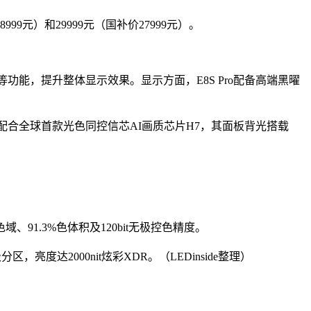
99元）和29999元（国补价27999元）。
理等功能，提升整体显示效果。显示方面，E8S Pro配备高端黑曜
Ultra，配合全球首款光色同控信芯AI画质芯片H7，其面板背光搭载
0高色域、91.3%色体积及120bit无极控色精度。
，亮度达2000nit炫彩XDR。（LEDinside整理）