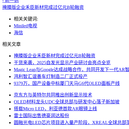
‹ 前一则
掩膜版企业禾臣新材完成过亿元B轮融资
相关关键词:
Miniled电视
海信
相关文章
掩膜版企业禾臣新材完成过亿元B轮融资
干货来袭，2025自发光显示产业研讨会亮点全览
Magic Leap与Google达成战略合作，共同开发下一代A
鸿利智汇谊善车灯制造二厂正式投产
9379万，国产设备中标厦门天马G6代OLED面板产线
京东方与英特尔共同推出创新显示技术
OLED材料龙头UDC全球总部与研发中心落子新加坡
搭载Micro LED，利亚德首款AR眼镜上线
雷士国际出售德豪润达股份
圆融光电LED芯片项目进入量产阶段，XREAL全球总部