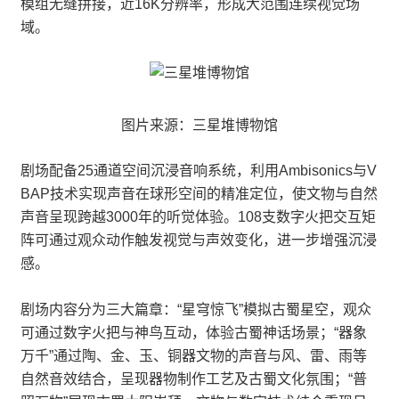
模组无缝拼接，近16K分辨率，形成大范围连续视觉场
域。
图片来源：三星堆博物馆
剧场配备25通道空间沉浸音响系统，利用Ambisonics与V
BAP技术实现声音在球形空间的精准定位，使文物与自然
声音呈现跨越3000年的听觉体验。108支数字火把交互矩
阵可通过观众动作触发视觉与声效变化，进一步增强沉浸
感。
剧场内容分为三大篇章：“星穹惊飞”模拟古蜀星空，观众
可通过数字火把与神鸟互动，体验古蜀神话场景；“器象
万千”通过陶、金、玉、铜器文物的声音与风、雷、雨等
自然音效结合，呈现器物制作工艺及古蜀文化氛围；“普