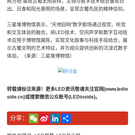
照万物”展现古蜀太阳崇拜，文物与数字技术结合重现日
出、日食和阳光普照的场景，呈现古蜀先民的精神信仰。
三星堆博物馆表示，“天地回响”数字剧场通过视觉、听觉
和交互体验的融合，将LED技术、空间声学和数字互动技
术应用于博物馆展陈，实现文化叙事与科技手段结合，展
示古蜀文明的艺术特征，并为观众提供创新的沉浸式数字
体验。（来源：三星堆博物馆）
转载请标注来源！更多LED资讯敬请关注官网(www.ledin
side.cn)或搜索微信公众账号(LEDinside)。
W
S
L
分
分享：
e
i
i
享
C
n
n
h
a
k