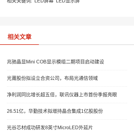
a
W
e
相关关键词:
LED屏幕
LED显示屏
t
e
d
i
I
b
n
o
相关文章
兆驰晶显Mini COB显示模组二期项目启动建设
光莆股份拟设立合资公司，布局光通信领域
净利润同比增长超五倍，联讯仪器上市首份季报亮眼
26.51亿，华勤技术拟增持晶合集成1亿股股份
光谷芯材成功研发8英寸MicroLED外延片