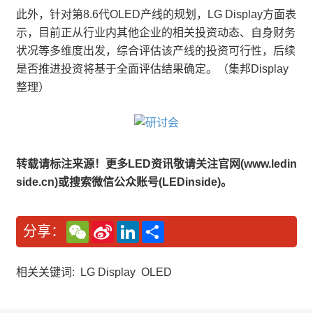
此外，针对第8.6代OLED产线的规划，LG Display方面表
示，目前正从行业内其他企业的相关投资动态、自身财务
状况等多维度出发，综合评估该产线的投资可行性，后续
是否推进投资将基于全面评估结果确定。（集邦Display
整理）
转载请标注来源！更多LED资讯敬请关注官网(www.ledin
side.cn)或搜索微信公众账号(LEDinside)。
W
S
L
分
分享：
e
i
i
享
C
n
n
h
a
k
a
W
e
相关关键词:
LG Display
OLED
t
e
d
i
I
b
n