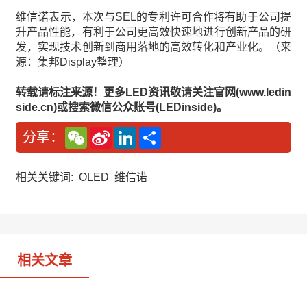
维信诺表示，本次与SEL的专利许可合作将有助于公司提
升产品性能，有利于公司更高效快速地进行创新产品的研
发，实现技术创新到商用落地的高效转化和产业化。（来
源：集邦Display整理）
转载请标注来源！更多LED资讯敬请关注官网(www.ledin
side.cn)或搜索微信公众账号(LEDinside)。
W
S
L
分
分享：
e
i
i
享
C
n
n
h
a
k
a
W
e
相关关键词:
OLED
维信诺
t
e
d
i
I
b
n
o
相关文章